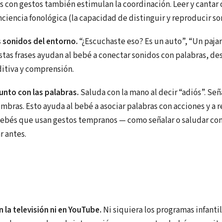
s con gestos también estimulan la coordinación. Leer y cantar
nciencia fonológica (la capacidad de distinguir y reproducir so
 sonidos del entorno.
“¿Escuchaste eso? Es un auto”, “Un pajar
stas frases ayudan al bebé a conectar sonidos con palabras, de
itiva y comprensión.
unto con las palabras.
Saluda con la mano al decir “adiós”. Se
mbras. Esto ayuda al bebé a asociar palabras con acciones y a 
bebés que usan gestos tempranos — como señalar o saludar co
r antes.
n la televisión ni en YouTube.
Ni siquiera los programas infanti