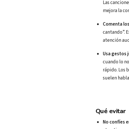
Las cancione
mejora la co
Comenta los
cantando”. E
atención aud
Usa gestos j
cuando lo no
rápido. Los 
suelen habla
Qué evitar
No confíes e