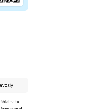
avosiy
áblale a tu
 favorecen el