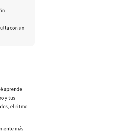
ón 
sulta con un 
bé aprende
o y tus
dos, el ritmo
lemente más