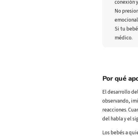
conexión 
No presio
emociona
Si tu bebé
médico.
Por qué apo
El desarrollo d
observando, imi
reacciones. Cua
del habla y el si
Los bebés a qui