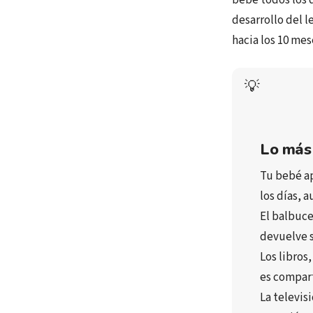
desarrollo del l
hacia los 10 mes
💡
Lo más
Tu bebé 
a
los días
, 
El 
balbuce
devuelve 
Los 
libros
es compart
La 
televis