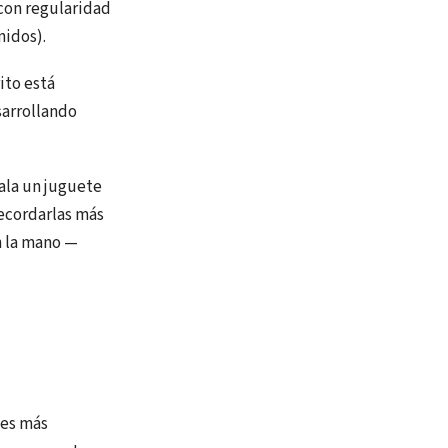
 con regularidad
nidos).
ito está
sarrollando
ñala un juguete
recordarlas más
n la mano —
les más