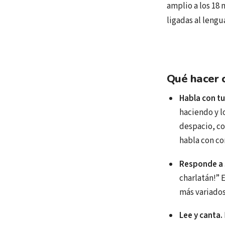
amplio a los 18
ligadas al lengu
Qué hacer 
Habla con t
haciendo y l
despacio, co
habla con co
Responde a 
charlatán!” 
más variados
Lee y canta.