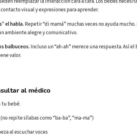
ueden reemplazar la interacción cara a cara. Los bebés necesit
 contacto visual y expresiones para aprender.
” el habla.
Repetir “di mamá” muchas veces no ayuda mucho. L
un ambiente alegre y comunicativo.
os balbuceos.
Incluso un “ah-ah” merece una respuesta. Así el
ene valor.
sultar al médico
s tu bebé:
(no repite sílabas como “ba-ba”, “ma-ma”)
abeza al escuchar voces