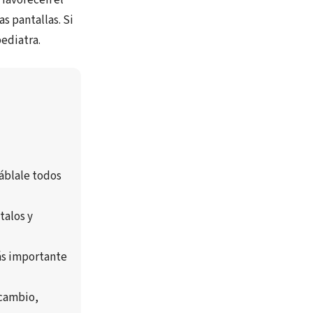
s pantallas. Si
pediatra.
áblale todos 
alos y 
s importante 
cambio, 