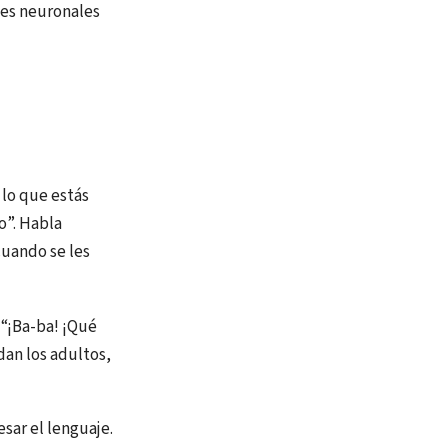
nes neuronales
 lo que estás
o”. Habla
cuando se les
 “¡Ba-ba! ¡Qué
an los adultos,
esar el lenguaje.