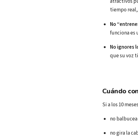
atractivos p
tiempo real,
No “entrenes
funciona es 
No ignores l
que su voz ti
Cuándo con
Si a los 10 mese
no balbucea 
no gira la c