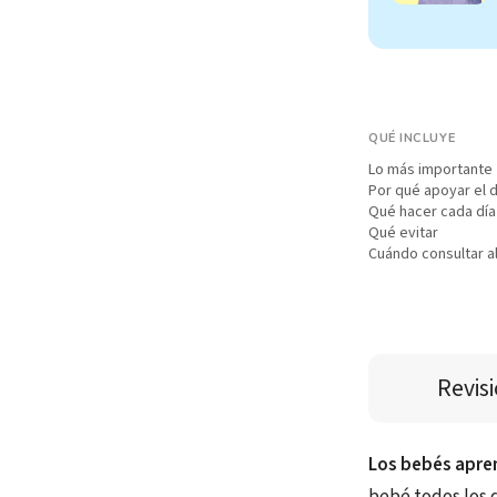
QUÉ INCLUYE
Lo más importante
Por qué apoyar el d
Qué hacer cada día
Qué evitar
Cuándo consultar a
Revis
Los bebés apren
bebé todos los d