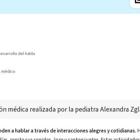
esarrollo del habla
l médico
ión médica realizada por
 la pediatra 
Alexandra Zgl
den a hablar a través de interacciones alegres y cotidianas.
H
ías, repite sus sonidos, lean y canten juntos. Estas actividades