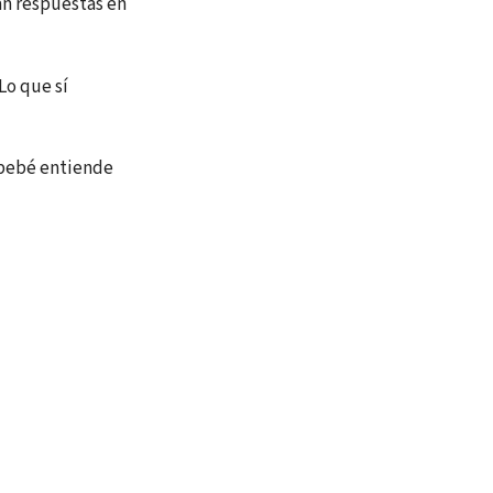
an respuestas en
o que sí
 bebé entiende