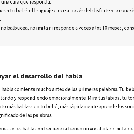
y una cara que responda
.
nes a tu bebé
: el lenguaje crece a través del 
disfrute y la conexi
l
.
 
no balbucea, no imita ni responde a voces a los 10 meses
, con
yar el desarrollo del habla
el habla comienza mucho antes de las primeras palabras. Tu be
tando y respondiendo emocionalmente. Mira tus labios, tu ton
nto más hablas con tu bebé, más rápidamente aprende los soni
gnificado de las palabras.
enes se les habla con frecuencia tienen un vocabulario notab