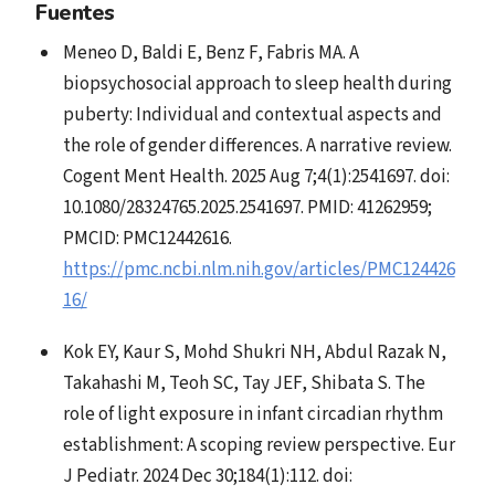
Fuentes
Meneo D, Baldi E, Benz F, Fabris MA. A
biopsychosocial approach to sleep health during
puberty: Individual and contextual aspects and
the role of gender differences. A narrative review.
Cogent Ment Health. 2025 Aug 7;4(1):2541697. doi:
10.1080/28324765.2025.2541697. PMID: 41262959;
PMCID: PMC12442616.
https://pmc.ncbi.nlm.nih.gov/articles/PMC124426
16/
Kok EY, Kaur S, Mohd Shukri NH, Abdul Razak N,
Takahashi M, Teoh SC, Tay JEF, Shibata S. The
role of light exposure in infant circadian rhythm
establishment: A scoping review perspective. Eur
J Pediatr. 2024 Dec 30;184(1):112. doi: