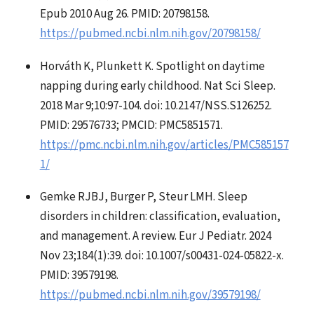
Epub 2010 Aug 26. PMID: 20798158.
https://pubmed.ncbi.nlm.nih.gov/20798158/
Horváth K, Plunkett K. Spotlight on daytime
napping during early childhood. Nat Sci Sleep.
2018 Mar 9;10:97-104. doi: 10.2147/NSS.S126252.
PMID: 29576733; PMCID: PMC5851571.
https://pmc.ncbi.nlm.nih.gov/articles/PMC585157
1/
Gemke RJBJ, Burger P, Steur LMH. Sleep
disorders in children: classification, evaluation,
and management. A review. Eur J Pediatr. 2024
Nov 23;184(1):39. doi: 10.1007/s00431-024-05822-x.
PMID: 39579198.
https://pubmed.ncbi.nlm.nih.gov/39579198/