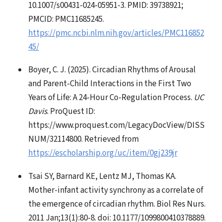
10.1007/s00431-024-05951-3. PMID: 39738921;
PMCID: PMC11685245.
https://pmc.ncbi.nlm.nih.gov/articles/PMC116852
45/
Boyer, C. J. (2025). Circadian Rhythms of Arousal
and Parent-Child Interactions in the First Two
Years of Life: A 24-Hour Co-Regulation Process.
UC
Davis
. ProQuest ID:
https://www.proquest.com/LegacyDocView/DISS
NUM/32114800. Retrieved from
https://escholarship.org/uc/item/0gj239jr
Tsai SY, Barnard KE, Lentz MJ, Thomas KA.
Mother-infant activity synchrony as a correlate of
the emergence of circadian rhythm. Biol Res Nurs.
2011 Jan;13(1):80-8. doi: 10.1177/1099800410378889.