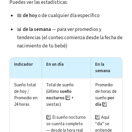
Puedes ver las estadísticas:
📅
de hoy
o de cualquier día específico
📊
de la semana
— para ver promedios y
tendencias (el conteo comienza desde la fecha de
nacimiento de tu bebé)
Indicador
En un día
En la
semana
Sueño total
Total de sueño
Promedio
de hoy /
(último
sueño
de horas de
Promedio en
nocturno
*️⃣
+
sueño
por
24 horas
siestas)
día
*️⃣
*️⃣ El sueño nocturno
*️⃣ Aquí
se cuenta completo
“día” se
— desde la hora real
entiende