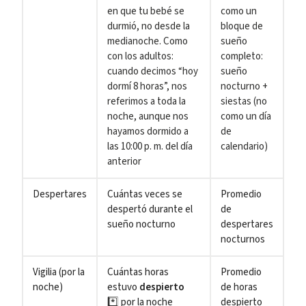
en que tu bebé se
como un
durmió, no desde la
bloque de
medianoche. Como
sueño
con los adultos:
completo:
cuando decimos “hoy
sueño
dormí 8 horas”, nos
nocturno +
referimos a toda la
siestas (no
noche, aunque nos
como un día
hayamos dormido a
de
las 10:00 p. m. del día
calendario)
anterior
Despertares
Cuántas veces se
Promedio
despertó durante el
de
sueño nocturno
despertares
nocturnos
Vigilia (por la
Cuántas horas
Promedio
noche)
estuvo
despierto
de horas
*️⃣
por la noche
despierto