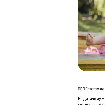
👩🏻‍⚕️ Статтю 
На дитячому ма
іншими дітьми,