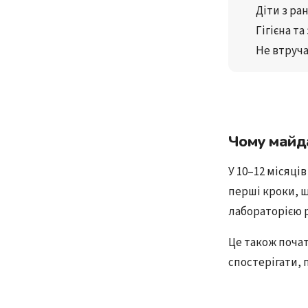
Діти з ра
Гігієна та
Не втруча
Чому майд
У 10–12 місяці
перші кроки, щ
лабораторією р
Це також поча
спостерігати, 