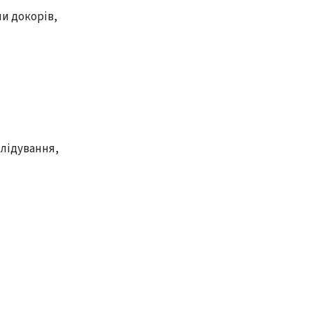
чи докорів,
слідування,