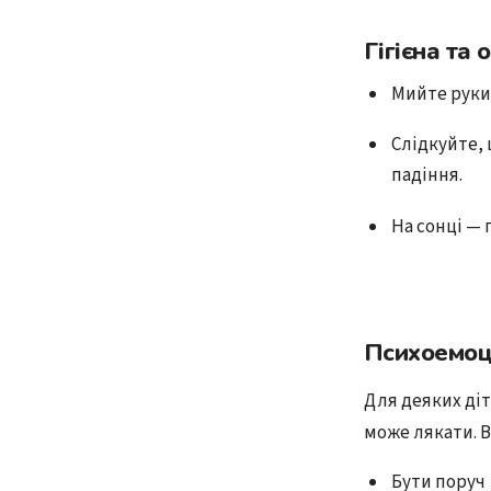
Гігієна та 
Мийте руки 
Слідкуйте, 
падіння.
На сонці — 
Психоемоц
Для деяких діт
може лякати. 
Бути поруч