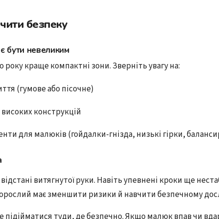
чити безпеку
є бути невеликим
о року краще компактні зони. Зверніть увагу на:
ття (гумове або пісочне)
 високих конструкцій
енти для малюків (гойдалки-гнізда, низькі гірки, баланси
а
відстані витягнутої руки. Навіть упевнені кроки ще неста
дорослий має зменшити ризики й навчити безпечному до
е підійматися туди, де безпечно. Якщо малюк впав чи вд