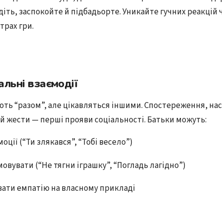
діть, заспокойте й підбадьорте. Уникайте гучних реакцій 
трах гри.
альні взаємодії
ють “разом”, але цікавляться іншими. Спостереження, на
 й жести — перші прояви соціальності. Батьки можуть:
оції (“Ти злякався”, “Тобі весело”)
овувати (“Не тягни іграшку”, “Погладь лагідно”)
ати емпатію на власному прикладі