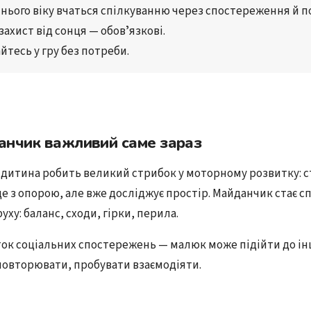
ннього віку
 вчаться 
спілкуванню
 через 
спостереження й 
 захист від сонця
 — обовʼязкові.
йтесь у гру 
без потреби.
анчик важливий саме зараз
в дитина робить великий стрибок у моторному розвитку: с
е з опорою, але вже досліджує простір. Майданчик стає 
уху: баланс, сходи, гірки, перила.
ток соціальних спостережень — малюк може підійти до ін
повторювати, пробувати взаємодіяти.