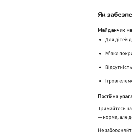
Як забезпе
Майданчик ма
Для дітей д
Мʼяке покри
Відсутність
Ігрові елем
Постійна уваг
Тримайтесь на 
— норма, але 
Не забороняйт