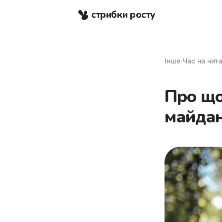
стрибки росту
Інше
·
Час на чит
Про що
майда