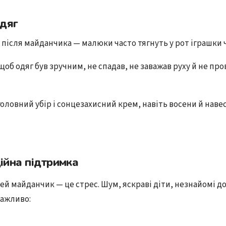
одяг
після майданчика — малюки часто тягнуть у рот іграшки ч
щоб одяг був зручним, не спадав, не заважав руху й не пр
головний убір і сонцезахисний крем, навіть восени й навес
ійна підтримка
ей майданчик — це стрес. Шум, яскраві діти, незнайомі до
Важливо: