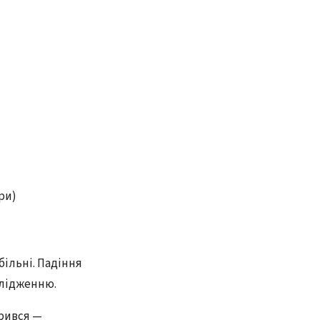
ри)
більні. Падіння
слідженню.
арився —