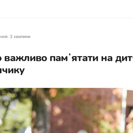
ання: 3 хвилини
 важливо памʼятати на ди
нчику