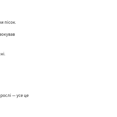
и пісок.
овокував
ні.
рослі — усе це