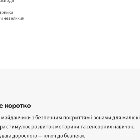
заємодії
дтримка
ти невеликим
е коротко
 
майданчики з безпечним покриттям
 і зонами для малюкі
гра
 стимулює розвиток 
моторики
 та 
сенсорних навичок
.
увага дорослого
 — ключ до безпеки.