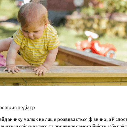
перевірив педіатр
йданчику малюк не лише розвивається фізично, а й спост
 вчиться спілкуватися та проявляє самостійність.
Обирайт