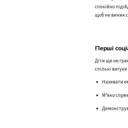
спокійно підій
щоб не виник с
Перші соці
Діти ще не гра
спільні вигуки
Називати ем
Мʼяко спрям
Демонструв