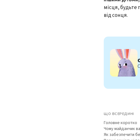
місця, будьте 
від сонця.
С
ЩО ВСЕРЕДИНІ
Головне коротко
Чому майданчик в
Як забезпечити б