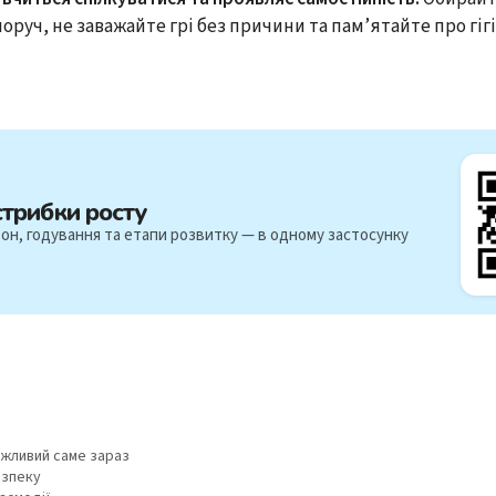
поруч, не заважайте грі без причини та пам’ятайте про гігі
стрибки росту
он, годування та етапи розвитку — в одному застосунку
ажливий саме зараз
езпеку