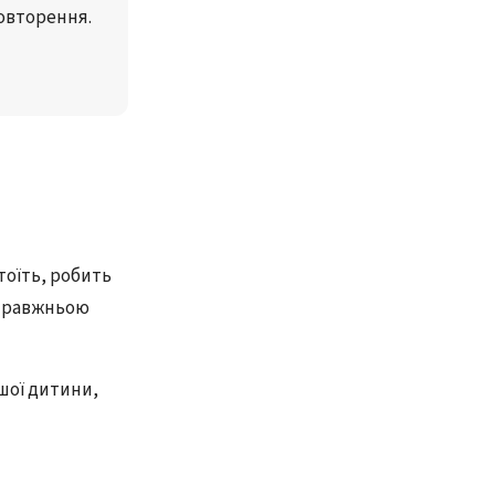
повторення
.
тоїть, робить
справжньою
шої дитини,