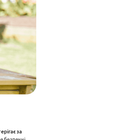
ерігає за
е безпечні