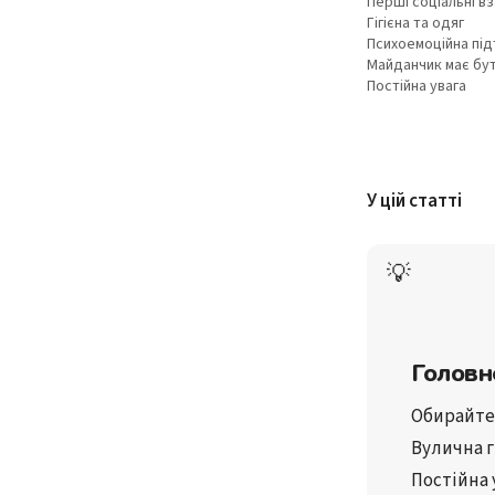
Перші соціальні в
Гігієна та одяг
Психоемоційна пі
Майданчик має бу
Постійна увага
У цій статті
💡
Головн
Обирайте
Вулична 
Постійна 