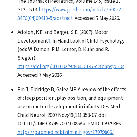
The Journal of Pediatrics, Volume 145, Issue 2,
S12 - S18.
https://www.jpeds.com/article/S0022-
3476(04)00413-5/abstract
. Accessed 7 May 2026.
Adolph, K.E. and Berger, S.E. (2007). Motor
Development
†
. In Handbook of Child Psychology
(eds W. Damon, R.M. Lerner, D. Kuhn and R.
Siegler).
https://doi.org/10.1002/9780470147658.chpsy0204
.
Accessed 7 May 2026.
Pin T, Eldridge B, Galea MP. A review of the effects
of sleep position, play position, and equipment
use on motor development in infants. Dev Med
Child Neurol. 2007 Nov;49(11):858-67. doi:
10.1111/j.1469-8749.2007.00858.x. PMID: 17979866.
https://pubmed.ncbi.nlm.nih.gov/17979866/
.