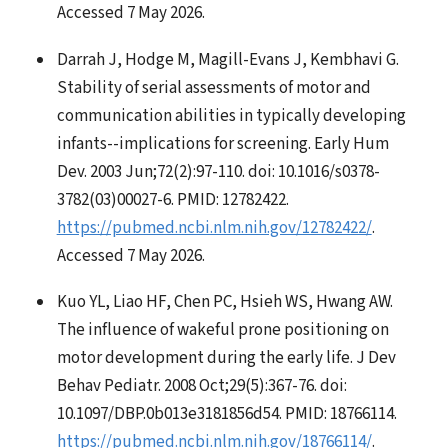
Accessed 7 May 2026.
Darrah J, Hodge M, Magill-Evans J, Kembhavi G.
Stability of serial assessments of motor and
communication abilities in typically developing
infants--implications for screening. Early Hum
Dev. 2003 Jun;72(2):97-110. doi: 10.1016/s0378-
3782(03)00027-6. PMID: 12782422.
https://pubmed.ncbi.nlm.nih.gov/12782422/
.
Accessed 7 May 2026.
Kuo YL, Liao HF, Chen PC, Hsieh WS, Hwang AW.
The influence of wakeful prone positioning on
motor development during the early life. J Dev
Behav Pediatr. 2008 Oct;29(5):367-76. doi:
10.1097/DBP.0b013e3181856d54. PMID: 18766114.
https://pubmed.ncbi.nlm.nih.gov/18766114/
.