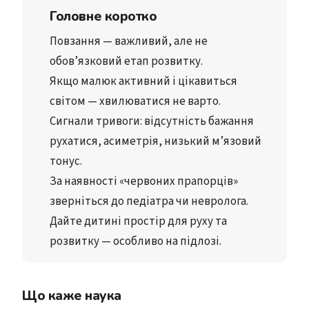
Головне коротко
Повзання
 — важливий, але 
не 
обов’язковий етап розвитку
.
Якщо малюк 
активний і цікавиться 
світом
 — хвилюватися не варто.
Сигнали тривоги
: відсутність бажання 
рухатися, 
асиметрія
, 
низький м’язовий 
тонус
.
За наявності 
«червоних прапорців»
зверніться до педіатра чи невролога.
Дайте дитині 
простір для руху та 
розвитку
 — особливо на підлозі.
Що каже наука