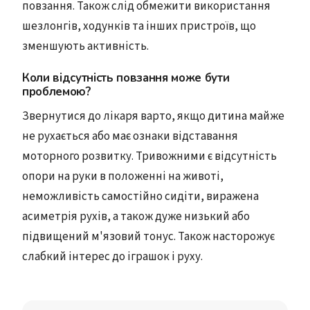
повзання. Також слід обмежити використання
шезлонгів, ходунків та інших пристроїв, що
зменшують активність.
Коли відсутність повзання може бути
проблемою?
Звернутися до лікаря варто, якщо дитина майже
не рухається або має ознаки відставання
моторного розвитку. Тривожними є відсутність
опори на руки в положенні на животі,
неможливість самостійно сидіти, виражена
асиметрія рухів, а також дуже низький або
підвищений м'язовий тонус. Також насторожує
слабкий інтерес до іграшок і руху.