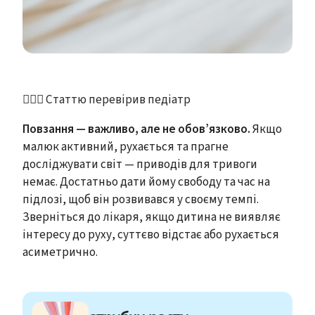
👩🏻‍⚕️ Статтю перевірив педіатр
Повзання — важливо, але не обов’язково.
Якщо
малюк активний, рухається та прагне
досліджувати світ — приводів для тривоги
немає. Достатньо дати йому свободу та час на
підлозі, щоб він розвивався у своєму темпі.
Зверніться до лікаря, якщо дитина не виявляє
інтересу до руху, суттєво відстає або рухається
асиметрично.