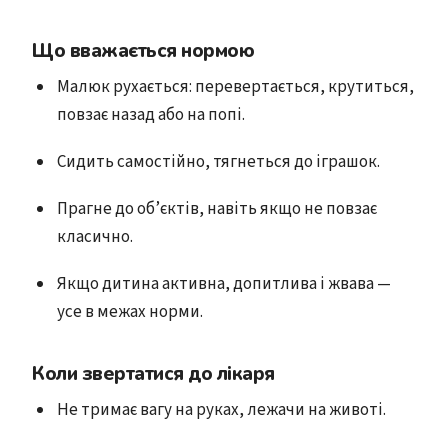
Що вважається нормою
Малюк рухається: перевертається, крутиться,
повзає назад або на попі.
Сидить самостійно, тягнеться до іграшок.
Прагне до об’єктів, навіть якщо не повзає
класично.
Якщо дитина активна, допитлива і жвава —
усе в межах норми.
Коли звертатися до лікаря
Не тримає вагу на руках, лежачи на животі.