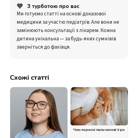
🧡
З турботою про вас
Ми готуємо статті на основі доказової
медицини за участю педіатрів. Але вони не
замінюють консультації з лікарем. Кожна
дитина унікальна — за будь-яких сумнівів
зверніться до фахівця.
Схожі статті
Чим корисні пальчикові ігри