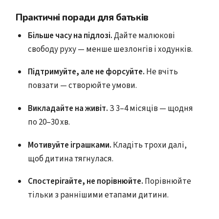
Практичні поради для батьків
Більше часу на підлозі.
Дайте малюкові
свободу руху — менше шезлонгів і ходунків.
Підтримуйте, але не форсуйте.
Не вчіть
повзати — створюйте умови.
Викладайте на живіт.
З 3–4 місяців — щодня
по 20–30 хв.
Мотивуйте іграшками.
Кладіть трохи далі,
щоб дитина тягнулася.
Спостерігайте, не порівнюйте.
Порівнюйте
тільки з раннішими етапами дитини.