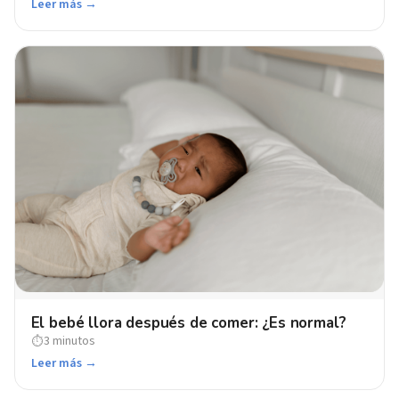
Leer más →
El bebé llora después de comer: ¿Es normal?
3 minutos
⏱
Leer más →