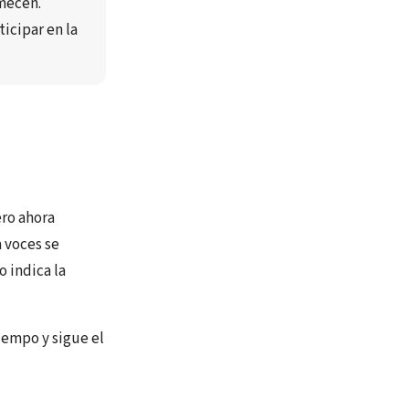
mecen
.
icipar en la 
ero ahora
 voces se
 indica la
iempo y sigue el