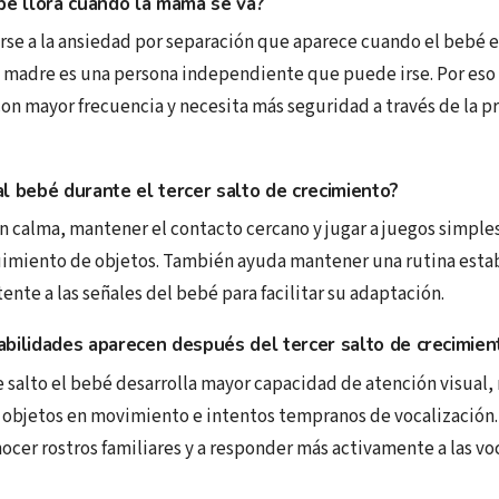
bé llora cuando la mamá se va?
rse a la ansiedad por separación que aparece cuando el bebé 
 madre es una persona independiente que puede irse. Por eso
con mayor frecuencia y necesita más seguridad a través de la p
l bebé durante el tercer salto de crecimiento?
on calma, mantener el contacto cercano y jugar a juegos simple
uimiento de objetos. También ayuda mantener una rutina esta
ente a las señales del bebé para facilitar su adaptación.
bilidades aparecen después del tercer salto de crecimien
 salto el bebé desarrolla mayor capacidad de atención visual,
objetos en movimiento e intentos tempranos de vocalización
cer rostros familiares y a responder más activamente a las vo