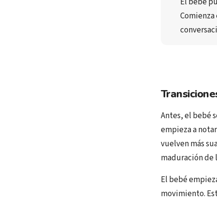
El bebé p
Comienza 
conversac
Transicione
Antes, el bebé s
empieza a notar 
vuelven más sua
maduración de la
El bebé empieza
movimiento. Esta