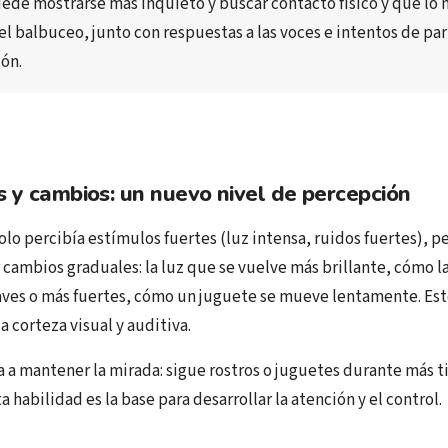
uede mostrarse 
más inquieto
 y buscar 
contacto físico
 y que lo 
el 
balbuceo
, junto con 
respuestas a las voces
 e 
intentos de part
ión
.
s y cambios: un nuevo nivel de percepción
olo percibía estímulos fuertes (luz intensa, ruidos fuertes), p
cambios graduales: la luz que se vuelve más brillante, cómo la
ves o más fuertes, cómo un juguete se mueve lentamente. Esto
 corteza visual y auditiva.
 a mantener la mirada: sigue rostros o juguetes durante más t
 habilidad es la base para desarrollar la atención y el control.