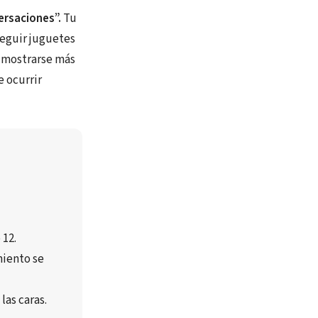
versaciones”.
Tu
seguir juguetes
, mostrarse más
e ocurrir
 12
.
miento se 
las caras.