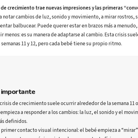
is de crecimiento trae nuevas impresiones y las primeras “con
 notar cambios de luz, sonido y movimiento, a mirar rostros, 
intentar balbucear. Puede querer estar en brazos más a menudo
r menos: es su manera de adaptarse al cambio. Esta crisis suel
 semanas 11 y 12, pero cada bebé tiene su propio ritmo.
 importante
 crisis de crecimiento
 suele ocurrir alrededor de la 
semana 11 o
 empieza a responder a los cambios
: la luz, el sonido y el movi
s definidos.
 
primer contacto visual intencional
: el bebé empieza a “mirar” 