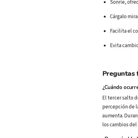
Sonríe, ofre
Cárgalo mira
Facilita el 
Evita cambio
Preguntas f
¿Cuándo ocurre
El tercer salto 
percepción de la
aumenta. Durant
los cambios del