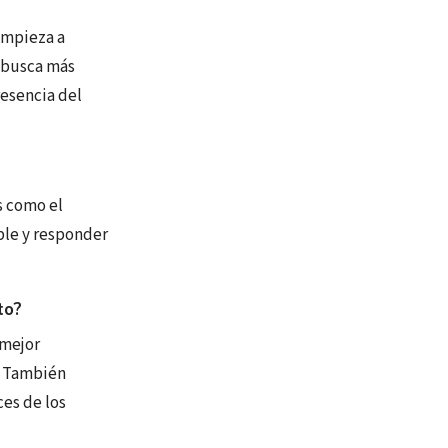
empieza a
 busca más
resencia del
s como el
ble y responder
to?
 mejor
. También
ces de los