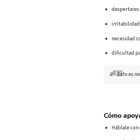
despertares 
irritabilidad
necesidad co
dificultad p
👶🏻
Esto es no
Cómo apoya
Háblale con c