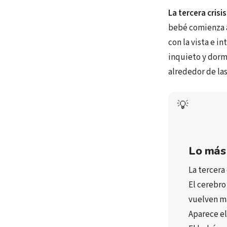
La tercera cris
bebé comienza a
con la vista e 
inquieto y dormi
alrededor de las
💡
Lo más
La 
tercera
El 
cerebro
vuelven má
Aparece el