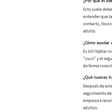
¿Por qué el be
Esto suele debe
entender que la
contacto, llora 
adulto.
¿Cómo ayudar a
Es útil hablar c
"cucú" y el seg
de forma consist
¿Qué nuevas ha
Después de este
seguimiento de 
empieza a recono
adultos.