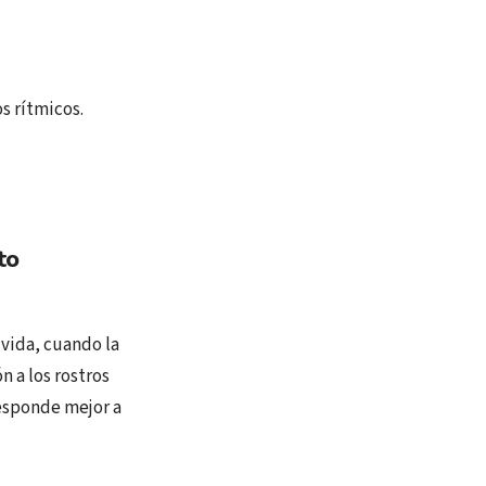
s rítmicos.
to
 vida, cuando la
n a los rostros
esponde mejor a