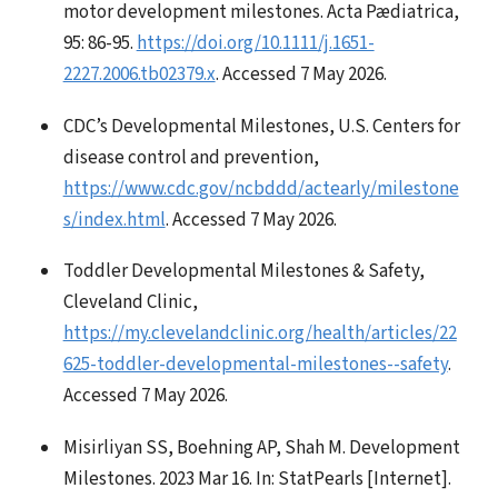
motor development milestones. Acta Pædiatrica,
95: 86-95.
https://doi.org/10.1111/j.1651-
2227.2006.tb02379.x
. Accessed 7 May 2026.
CDC’s Developmental Milestones, U.S. Centers for
disease control and prevention,
https://www.cdc.gov/ncbddd/actearly/milestone
s/index.html
. Accessed 7 May 2026.
Toddler Developmental Milestones & Safety,
Cleveland Clinic,
https://my.clevelandclinic.org/health/articles/22
625-toddler-developmental-milestones--safety
.
Accessed 7 May 2026.
Misirliyan SS, Boehning AP, Shah M. Development
Milestones. 2023 Mar 16. In: StatPearls [Internet].