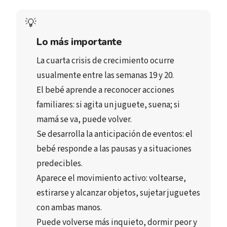
💡
Lo más importante
La 
cuarta crisis de crecimiento
 ocurre 
usualmente entre las 
semanas 19 y 20
.
El bebé 
aprende a reconocer acciones 
familiares
: si agita un juguete, suena; si 
mamá se va, puede volver.
Se desarrolla la 
anticipación de eventos
: el 
bebé responde a las pausas y a situaciones 
predecibles.
Aparece el 
movimiento activo
: voltearse, 
estirarse y alcanzar objetos, 
sujetar juguetes 
con ambas manos
.
Puede volverse 
más inquieto
, 
dormir peor
 y 