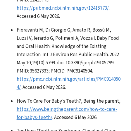
PMID: 12415773.
https://pubmed.ncbi.nlm.nih.gov/12415773/
.
Accessed 6 May 2026.
Fioravanti M, Di Giorgio G, Amato R, Bossù M,
Luzzi V, Ierardo G, Polimeni A, Vozza I. Baby Food
and Oral Health: Knowledge of the Existing
Interaction. Int J Environ Res Public Health. 2022
May 10;19(10):5799. doi: 10.3390/ijerph19105799.
PMID: 35627333; PMCID: PMC9140504.
https://pmc.ncbi.nlm.nih.gov/articles/PMC914050
4/
. Accessed 6 May 2026.
How To Care For Baby’s Teeth?, Being the parent,
https://www.beingtheparent.com/how-to-care-
for-babys-teeth/
. Accessed 6 May 2026.