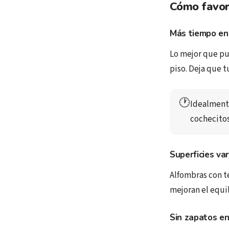
Cómo favore
Más tiempo en
Lo mejor que pue
piso. Deja que t
🕐
Idealmente
cochecitos
Superficies va
Alfombras con t
mejoran el equil
Sin zapatos en