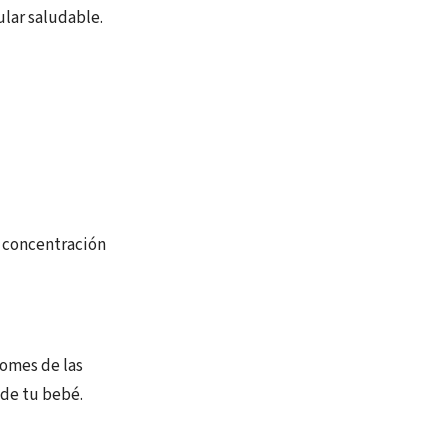
ular saludable.
a concentración
tomes de las
 de tu bebé.