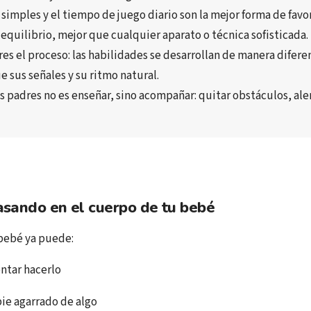
 simples
 y el 
tiempo de juego diario
 
equilibrio
, mejor que cualquier aparato o técnica sofisticada.
res el proceso
: las habilidades se desarrollan de manera difere
e sus señales
 y su 
ritmo natural
.
os padres no es enseñar, sino 
acompañar
: 
quitar obstáculos
, 
ale
asando en el cuerpo de tu bebé
 bebé ya puede:
entar hacerlo
ie agarrado de algo