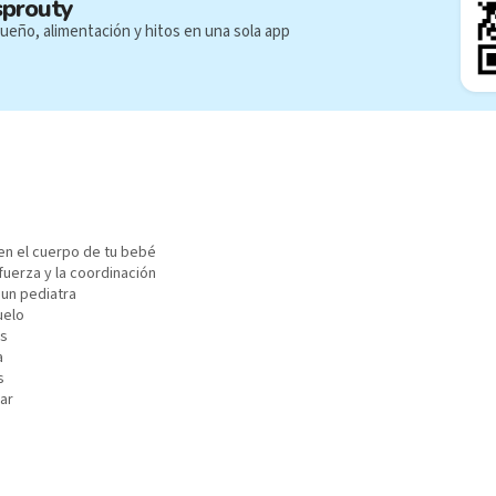
sprouty
ueño, alimentación y hitos en una sola app
n el cuerpo de tu bebé
fuerza y la coordinación
 un pediatra
uelo
as
a
s
ar