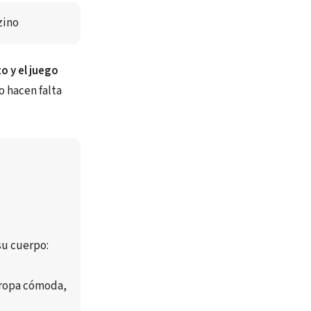
zino
o y el juego
o hacen falta
 su cuerpo
: 
ropa cómoda
, 