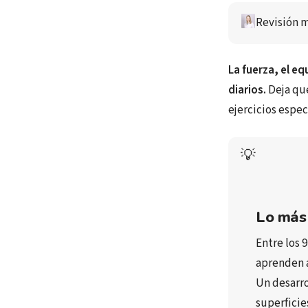
Revisión m
La fuerza, el eq
diarios.
Deja que
ejercicios espe
💡
Lo más
Entre los 
9
aprenden 
Un desarro
superficie