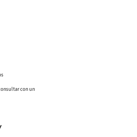
os
consultar con un
y