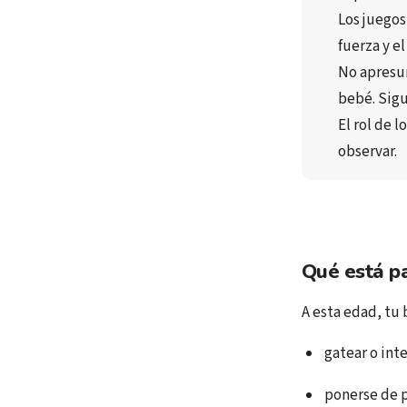
Los 
juegos
fuerza
 y el
No apresu
bebé. 
Sigu
El rol de l
observar
.
Qué está p
A esta edad, tu
gatear o int
ponerse de p