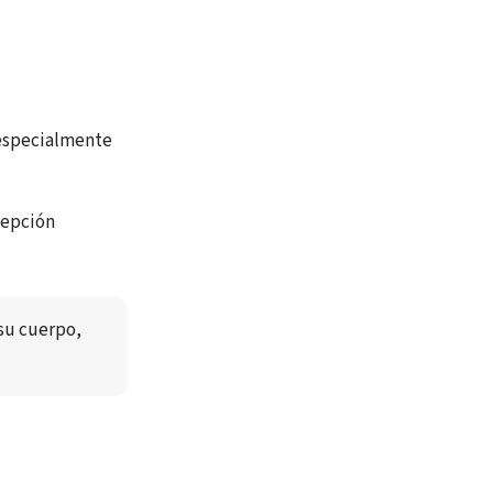
 especialmente
cepción
su cuerpo, 