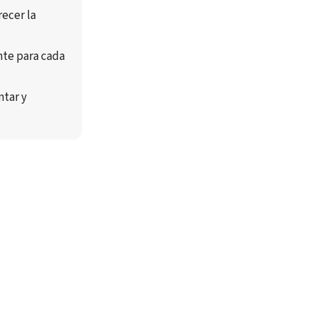
 son la mejor forma de favorecer la 
nte para cada 
ntar
 y 