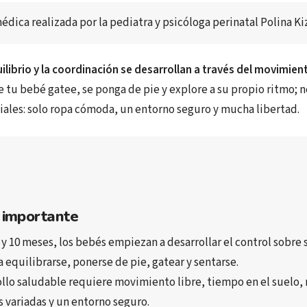
édica realizada por
 la pediatra y psicóloga perinatal 
Polina Ki
uilibrio y la coordinación se desarrollan a través del movimient
 tu bebé gatee, se ponga de pie y explore a su propio ritmo; n
ciales: solo ropa cómoda, un entorno seguro y mucha libertad.
 importante
 y 10 meses
, los bebés empiezan a 
desarrollar el control sobre
a 
equilibrarse
, 
ponerse de pie
, 
gatear
 y 
sentarse
.
llo saludable requiere 
movimiento libre
, 
tiempo en el suelo
, 
s variadas
 y un 
entorno seguro
.