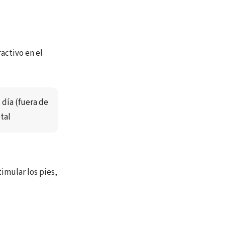
activo en el
día (fuera de 
tal
imular los pies,