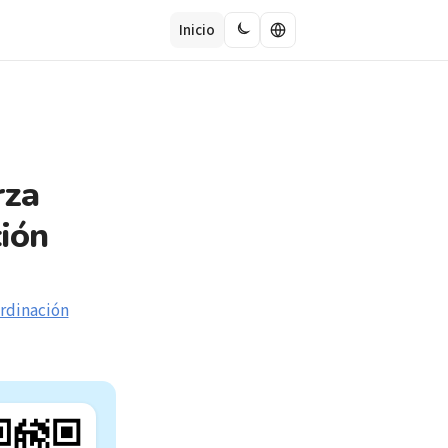
Inicio
rza
ción