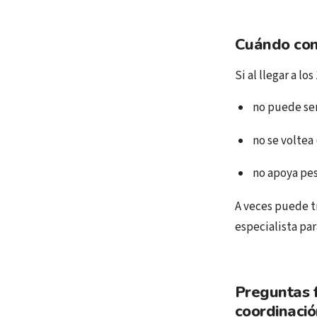
Cuándo con
Si al llegar a lo
no puede sen
no se voltea
no apoya pes
A veces puede t
especialista par
Preguntas f
coordinació