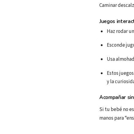
Caminar descalzo
Juegos interac
Haz rodar un
Esconde jugu
Usa almohad
Estos juegos
y la curiosid
Acompañar sin
Si tu bebé no es
manos para “ens