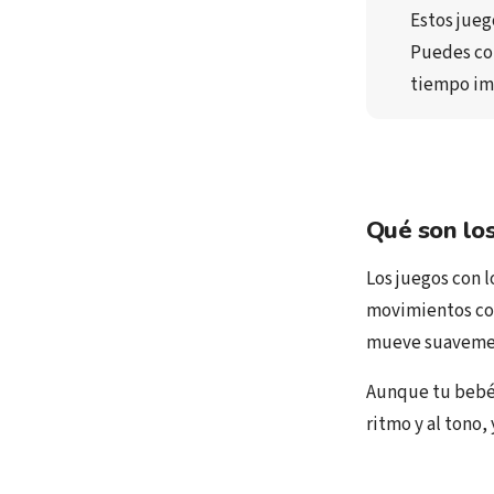
Estos jueg
Puedes co
tiempo 
im
Qué son los
Los juegos con 
movimientos con 
mueve suavement
Aunque tu bebé a
ritmo y al tono,