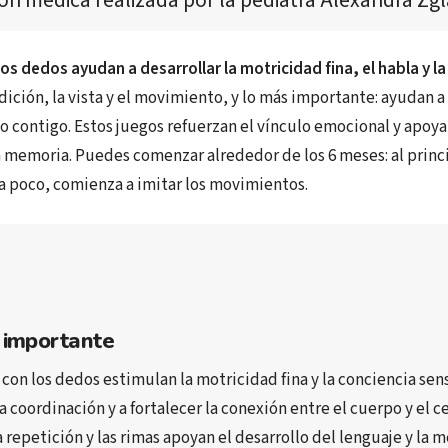
ión médica realizada por
 la pediatra 
Alexandra Zgl
os dedos ayudan a desarrollar la motricidad fina, el habla y l
dición, la vista y el movimiento, y lo más importante: ayudan 
 contigo. Estos juegos refuerzan el vínculo emocional y apoya
la memoria. Puedes comenzar alrededor de los 6 meses: al princ
 a poco, comienza a imitar los movimientos.
 importante
 con los dedos
 estimulan la 
motricidad fina
 y la 
conciencia sens
la coordinación
 y a 
fortalecer la conexión entre el cuerpo y el 
a repetición y las rimas
 apoyan el 
desarrollo del lenguaje
 y la 
m