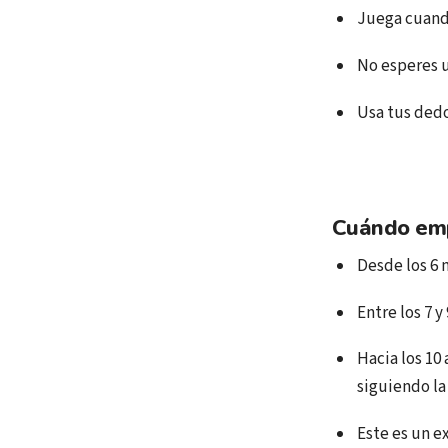
Juega cuando
No esperes u
Usa tus dedo
Cuándo emp
Desde los 6 
Entre los 7 y
Hacia los 10
siguiendo la
Este es un e