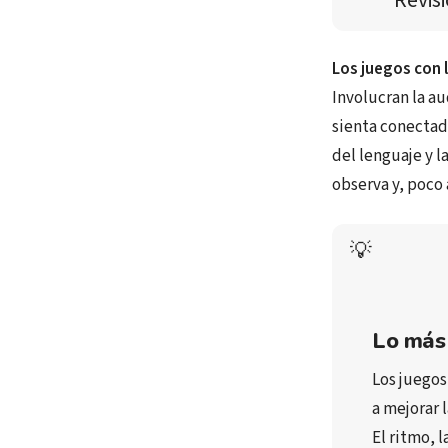
Revis
Los juegos con l
Involucran la au
sienta conectado
del lenguaje y 
observa y, poco
💡
Lo más
Los juegos
a 
mejorar 
El 
ritmo, l