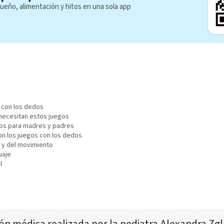
ueño, alimentación y hitos en una sola app
 con los dedos
necesitan estos juegos
os para madres y padres
n los juegos con los dedos
l y del movimiento
uaje
l