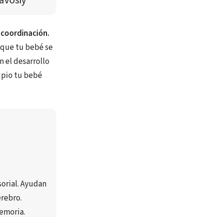
avosiy
a coordinación.
a que tu bebé se
n el desarrollo
ipio tu bebé
orial
. Ayudan 
cerebro
.
emoria
.