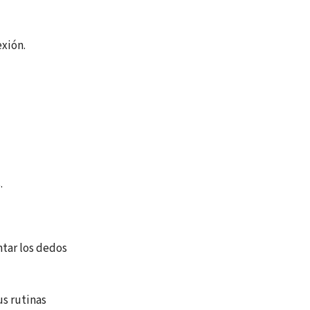
exión.
.
ntar los dedos
us rutinas