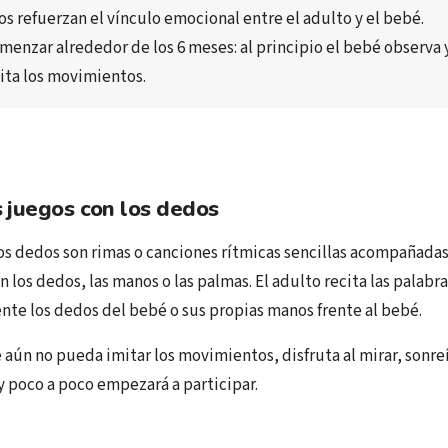
os 
refuerzan el vínculo emocional
 entre el adulto y el bebé.
menzar alrededor de los 
6 meses
: al principio el bebé 
observa
 
ita los movimientos
.
 juegos con los dedos
los dedos son rimas o canciones rítmicas sencillas acompañada
los dedos, las manos o las palmas. El adulto recita las palabr
e los dedos del bebé o sus propias manos frente al bebé.
ún no pueda imitar los movimientos, disfruta al mirar, sonreír
 y poco a poco empezará a participar.