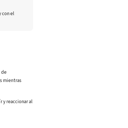
y con el 
s de
as mientras
 y reaccionar al