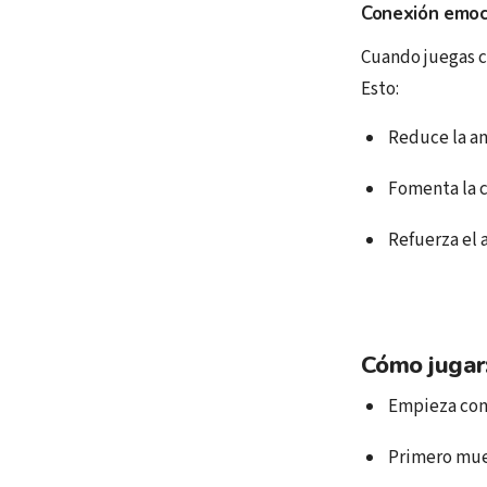
Conexión emoc
Cuando juegas c
Esto:
Reduce la a
Fomenta la 
Refuerza el
Cómo jugar
Empieza con 
Primero mues