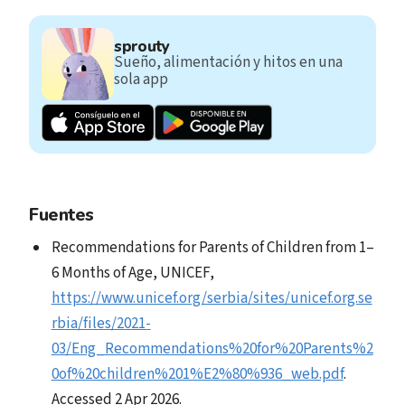
sprouty
Sueño, alimentación y hitos en una
sola app
Fuentes
Recommendations for Parents of Children from 1–
6 Months of Age, UNICEF,
https://www.unicef.org/serbia/sites/unicef.org.se
rbia/files/2021-
03/Eng_Recommendations%20for%20Parents%2
0of%20children%201%E2%80%936_web.pdf
.
Accessed 2 Apr 2026.