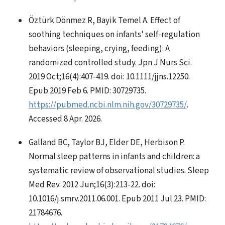
Öztürk Dönmez R, Bayik Temel A. Effect of
soothing techniques on infants' self-regulation
behaviors (sleeping, crying, feeding): A
randomized controlled study. Jpn J Nurs Sci.
2019 Oct;16(4):407-419. doi: 10.1111/jjns.12250.
Epub 2019 Feb 6. PMID: 30729735.
https://pubmed.ncbi.nlm.nih.gov/30729735/
.
Accessed 8 Apr. 2026.
Galland BC, Taylor BJ, Elder DE, Herbison P.
Normal sleep patterns in infants and children: a
systematic review of observational studies. Sleep
Med Rev. 2012 Jun;16(3):213-22. doi:
10.1016/j.smrv.2011.06.001. Epub 2011 Jul 23. PMID:
21784676.