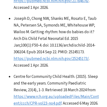
https://pubmed.ncbi.nlm.nih.gov/21784676/
.
Accessed 1 Apr. 2026.
Joseph D, Chong NW, Shanks ME, Rosato E, Taub
NA, Petersen SA, Symonds ME, Whitehouse WP,
Wailoo M. Getting rhythm: how do babies do it?
Arch Dis Child Fetal Neonatal Ed. 2015
Jan;100(1):F50-4. doi: 10.1136/archdischild-2014-
306104. Epub 2014 Sep 22. PMID: 25245173.
https://pubmed.ncbi.nlm.nih.gov/25245173/
.
Accessed 1 Apr. 2026.
Centre for Community Child Health. (2015). Sleep
and the early years. Community Paediatric
Review, 23(4), 1-3. Retrieved 18 March 2024 from
https://www.rch.org.au/uploadedFiles/Main/Cont
ent/ccch/CPR-vol23-no4.pdf
. Accessed 6 May 2026.