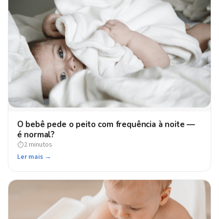
O bebê pede o peito com frequência à noite —
é normal?
2 minutos
⏱
Ler mais →