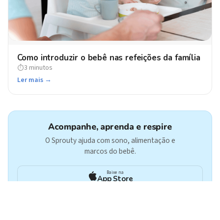
Como introduzir o bebê nas refeições da família
3 minutos
⏱
Ler mais →
Acompanhe, aprenda e respire
O Sprouty ajuda com sono, alimentação e
marcos do bebê.
Baixe na
App Store
Get it on
Google Play