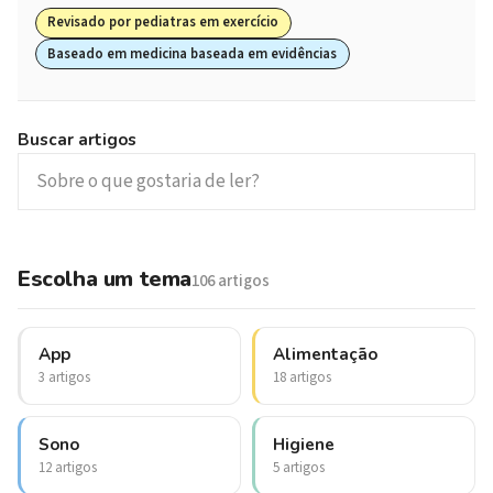
Revisado por pediatras em exercício
Baseado em medicina baseada em evidências
Buscar artigos
Escolha um tema
106 artigos
App
Alimentação
3 artigos
18 artigos
Sono
Higiene
12 artigos
5 artigos