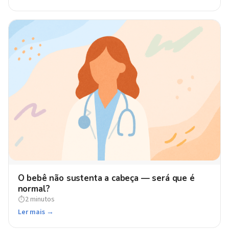
O bebê não sustenta a cabeça — será que é
normal?
2 minutos
⏱
Ler mais →