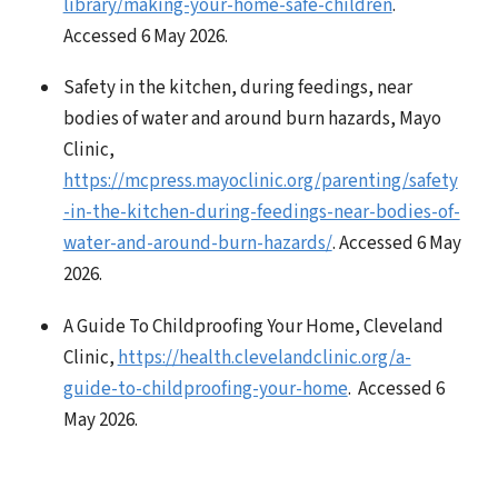
library/making-your-home-safe-children
.
Accessed 6 May 2026.
Safety in the kitchen, during feedings, near
bodies of water and around burn hazards, Mayo
Clinic,
https://mcpress.mayoclinic.org/parenting/safety
-in-the-kitchen-during-feedings-near-bodies-of-
water-and-around-burn-hazards/
. Accessed 6 May
2026.
A Guide To Childproofing Your Home, Cleveland
Clinic,
https://health.clevelandclinic.org/a-
guide-to-childproofing-your-home
. Accessed 6
May 2026.