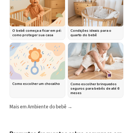
O bebê começa a ficar em pé:
Condições ideais para o
como proteger sua casa
quarto do bebê
Como escolher um chocalho
Como escolher brinquedos
seguros para bebês de até 6
meses
Mais em Ambiente do bebê →