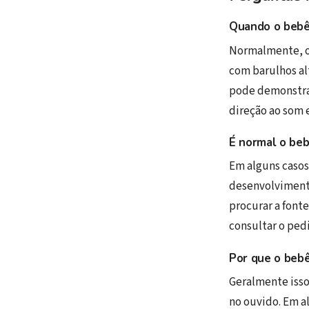
Quando o bebê 
Normalmente, o 
com barulhos alt
pode demonstrar
direção ao som 
É normal o beb
Em alguns caso
desenvolvimento
procurar a fonte
consultar o pedi
Por que o bebê
Geralmente isso
no ouvido. Em a