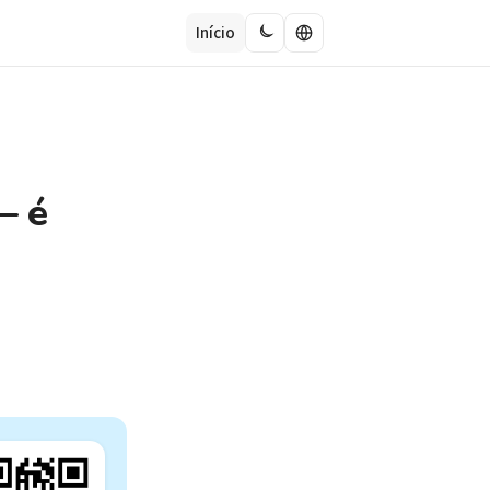
Início
— é