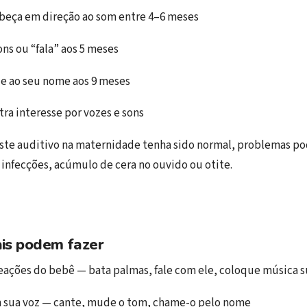
abeça em direção ao som entre 4–6 meses
ns ou “fala” aos 5 meses
e ao seu nome aos 9 meses
a interesse por vozes e sons
te auditivo na maternidade tenha sido normal, problemas po
 infecções, acúmulo de cera no ouvido ou otite.
ais podem fazer
eações do bebê — bata palmas, fale com ele, coloque música 
 sua voz — cante, mude o tom, chame-o pelo nome