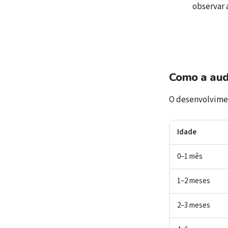
observar 
Como a aud
O desenvolvimen
Idade
0–1 mês
1–2 meses
2–3 meses