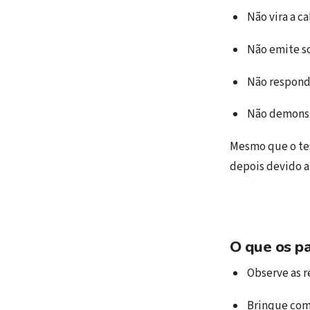
Não vira a c
Não emite so
Não respond
Não demonstr
Mesmo que o tes
depois devido a
O que os p
Observe as r
Brinque com