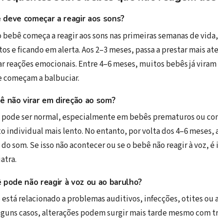
deve começar a reagir aos sons?
bebê começa a reagir aos sons nas primeiras semanas de vida
os e ficando em alerta. Aos 2–3 meses, passa a prestar mais at
 reações emocionais. Entre 4–6 meses, muitos bebês já viram
e começam a balbuciar.
ê não virar em direção ao som?
s pode ser normal, especialmente em bebês prematuros ou c
 individual mais lento. No entanto, por volta dos 4–6 meses, a
 do som. Se isso não acontecer ou se o bebê não reagir à voz, 
atra.
 pode não reagir à voz ou ao barulho?
 está relacionado a problemas auditivos, infecções, otites ou
lguns casos, alterações podem surgir mais tarde mesmo com t