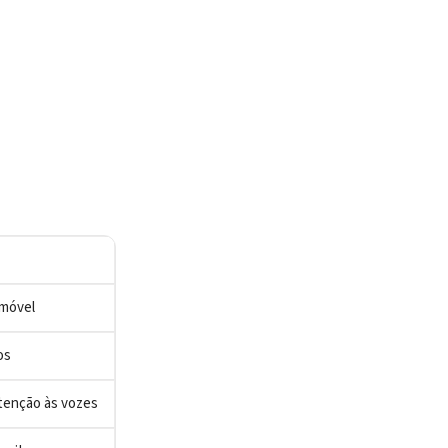
imóvel
os
tenção às vozes