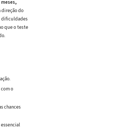
3 meses,
a direção do
s dificuldades
mo que o teste
do.
ação.
e com o
as chances
 essencial