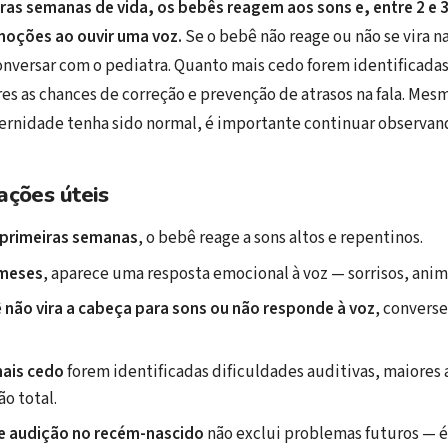
ras semanas de vida, os bebês reagem aos sons e, entre 2 e 
oções ao ouvir uma voz.
Se o bebê não reage ou não se vira n
conversar com o pediatra. Quanto mais cedo forem identificada
res as chances de correção e prevenção de atrasos na fala. Mes
ernidade tenha sido normal, é importante continuar observan
ações úteis
 primeiras semanas
, o bebê reage a sons altos e repentinos.
meses
, aparece uma resposta emocional à voz — sorrisos, anim
ê
não vira a cabeça para sons ou não responde à voz
, convers
ais cedo
forem identificadas dificuldades auditivas, maiores 
ão total.
e audição no recém-nascido
não exclui problemas futuros — é