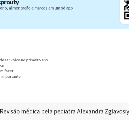
sprouty
ono, alimentação e marcos em um só app
desenvolve no primeiro ano
par
em fazer
é importante
Revisão médica 
pela pediatra 
Alexandra Zglavosi