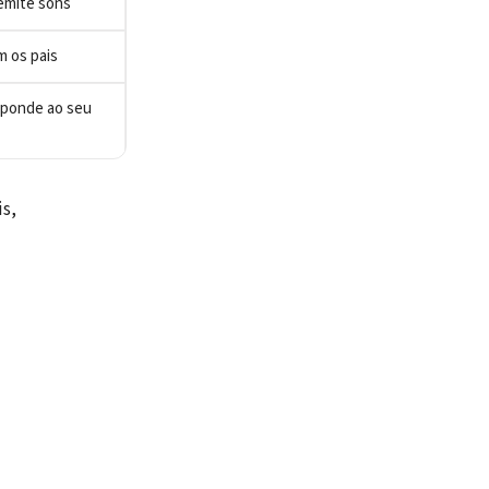
 emite sons
 os pais
sponde ao seu
s,