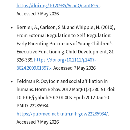
https://doi.org/10.20935/AcadQuant6261
.
Accessed 7 May 2026.
Bernier, A., Carlson, S.M. and Whipple, N. (2010),
From External Regulation to Self-Regulation:
Early Parenting Precursors of Young Children’s
Executive Functioning. Child Development, 81:
326-339.
https://doi.org/10.1111/j.1467-
8624.2009.01397.x
. Accessed 7 May 2026.
Feldman R. Oxytocin and social affiliation in
humans. Horm Behav. 2012 Mar;61(3):380-91. doi:
10.1016/j.yhbeh.2012.01.008. Epub 2012 Jan 20.
PMID: 22285934.
https://pubmed.ncbi.nlm.nih.gov/22285934/
.
Accessed 7 May 2026.