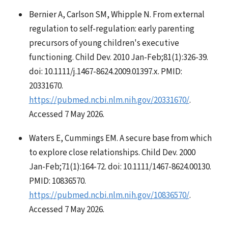
Bernier A, Carlson SM, Whipple N. From external
regulation to self-regulation: early parenting
precursors of young children's executive
functioning. Child Dev. 2010 Jan-Feb;81(1):326-39.
doi: 10.1111/j.1467-8624.2009.01397.x. PMID:
20331670.
https://pubmed.ncbi.nlm.nih.gov/20331670/
.
Accessed 7 May 2026.
Waters E, Cummings EM. A secure base from which
to explore close relationships. Child Dev. 2000
Jan-Feb;71(1):164-72. doi: 10.1111/1467-8624.00130.
PMID: 10836570.
https://pubmed.ncbi.nlm.nih.gov/10836570/
.
Accessed 7 May 2026.