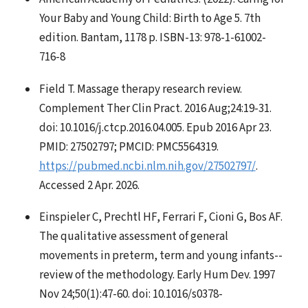
Your Baby and Young Child: Birth to Age 5. 7th
edition. Bantam, 1178 p. ISBN-13: 978-1-61002-
716-8
Field T. Massage therapy research review.
Complement Ther Clin Pract. 2016 Aug;24:19-31.
doi: 10.1016/j.ctcp.2016.04.005. Epub 2016 Apr 23.
PMID: 27502797; PMCID: PMC5564319.
https://pubmed.ncbi.nlm.nih.gov/27502797/
.
Accessed 2 Apr. 2026.
Einspieler C, Prechtl HF, Ferrari F, Cioni G, Bos AF.
The qualitative assessment of general
movements in preterm, term and young infants--
review of the methodology. Early Hum Dev. 1997
Nov 24;50(1):47-60. doi: 10.1016/s0378-