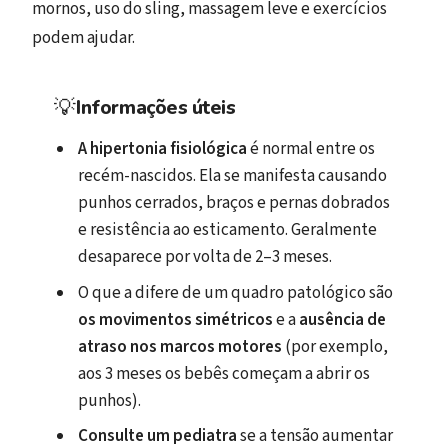
mornos, uso do sling, massagem leve e exercícios
podem ajudar.
💡
Informações úteis
A hipertonia fisiológica
é normal entre os
recém-nascidos. Ela se manifesta causando
punhos cerrados, braços e pernas dobrados
e resistência ao esticamento. Geralmente
desaparece por volta de 2–3 meses.
O que a difere de um quadro patológico são
os movimentos simétricos
e a
ausência de
atraso nos marcos motores
(por exemplo,
aos 3 meses os bebês começam a abrir os
punhos).
Consulte um pediatra
se a tensão aumentar