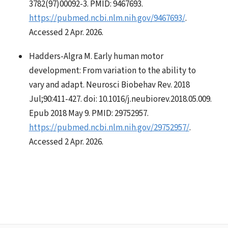
3782(97)00092-3. PMID: 9467693.
https://pubmed.ncbi.nlm.nih.gov/9467693/
.
Accessed 2 Apr. 2026.
Hadders-Algra M. Early human motor
development: From variation to the ability to
vary and adapt. Neurosci Biobehav Rev. 2018
Jul;90:411-427. doi: 10.1016/j.neubiorev.2018.05.009.
Epub 2018 May 9. PMID: 29752957.
https://pubmed.ncbi.nlm.nih.gov/29752957/
.
Accessed 2 Apr. 2026.