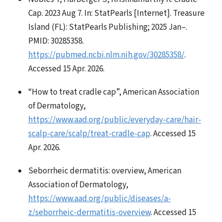
Cap. 2023 Aug 7. In: StatPearls [Internet]. Treasure
Island (FL): StatPearls Publishing; 2025 Jan–.
PMID: 30285358.
https://pubmed.ncbi.nlm.nih.gov/30285358/
.
Accessed 15 Apr. 2026.
“How to treat cradle cap”, American Association
of Dermatology,
https://www.aad.org/public/everyday-care/hair-
scalp-care/scalp/treat-cradle-cap
. Accessed 15
Apr. 2026.
Seborrheic dermatitis: overview, American
Association of Dermatology,
https://www.aad.org/public/diseases/a-
z/seborrheic-dermatitis-overview
. Accessed 15