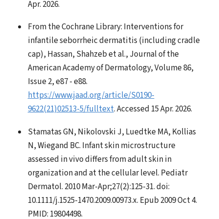
Apr. 2026.
From the Cochrane Library: Interventions for
infantile seborrheic dermatitis (including cradle
cap), Hassan, Shahzeb et al., Journal of the
American Academy of Dermatology, Volume 86,
Issue 2, e87 - e88.
https://www.jaad.org/article/S0190-
9622(21)02513-5/fulltext
. Accessed 15 Apr. 2026.
Stamatas GN, Nikolovski J, Luedtke MA, Kollias
N, Wiegand BC. Infant skin microstructure
assessed in vivo differs from adult skin in
organization and at the cellular level. Pediatr
Dermatol. 2010 Mar-Apr;27(2):125-31. doi:
10.1111/j.1525-1470.2009.00973.x. Epub 2009 Oct 4.
PMID: 19804498.