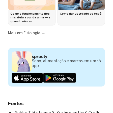
Como o funcionamento dos
Como dar liberdade ao bebê
rins afeta a cor da urina — e
quando não se…
Mais em Fisiologia →
sprouty
Sono, alimentação e marcos em um só
app
Fontes
Nobles T, Harberger S, Krishnamurthy K. Cradle