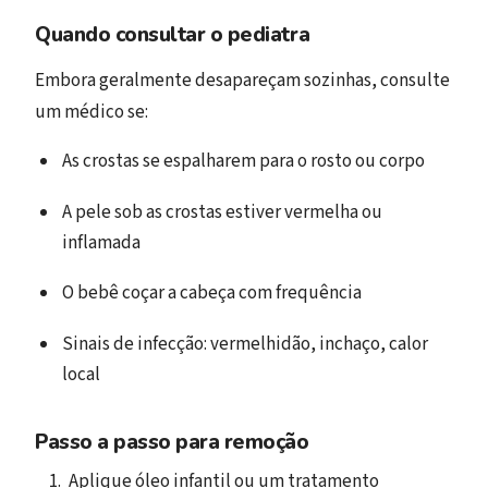
Quando consultar o pediatra
Embora geralmente desapareçam sozinhas, consulte
um médico se:
As crostas se espalharem para o rosto ou corpo
A pele sob as crostas estiver vermelha ou
inflamada
O bebê coçar a cabeça com frequência
Sinais de infecção: vermelhidão, inchaço, calor
local
Passo a passo para remoção
Aplique óleo infantil ou um tratamento