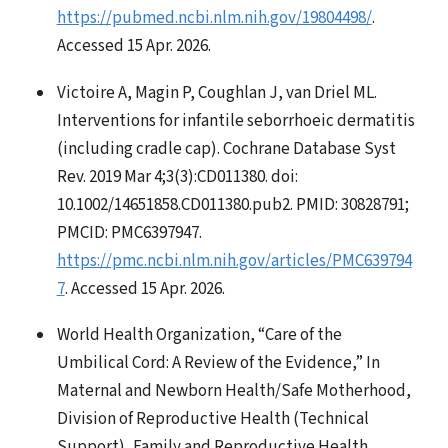
https://pubmed.ncbi.nlm.nih.gov/19804498/
.
Accessed 15 Apr. 2026.
Victoire A, Magin P, Coughlan J, van Driel ML.
Interventions for infantile seborrhoeic dermatitis
(including cradle cap). Cochrane Database Syst
Rev. 2019 Mar 4;3(3):CD011380. doi:
10.1002/14651858.CD011380.pub2. PMID: 30828791;
PMCID: PMC6397947.
https://pmc.ncbi.nlm.nih.gov/articles/PMC639794
7
. Accessed 15 Apr. 2026.
World Health Organization, “Care of the
Umbilical Cord: A Review of the Evidence,” In
Maternal and Newborn Health/Safe Motherhood,
Division of Reproductive Health (Technical
Support), Family and Reproductive Health,