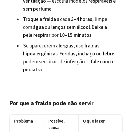
ventilação
— escolha modelos
respiráveis
e
sem perfume
.
Troque a fralda
a cada
3–4 horas
, limpe
com
água
ou
lenços sem álcool
.
Deixe a
pele respirar
por
10–15 minutos
.
Se aparecerem
alergias
, use
fraldas
hipoalergênicas
.
Feridas, inchaço ou febre
podem ser sinais de
infecção
—
fale com o
pediatra
.
Por que a fralda pode não servir
Problema
Possível
O que fazer
causa