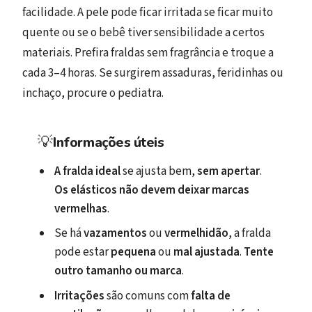
facilidade. A pele pode ficar irritada se ficar muito
quente ou se o bebê tiver sensibilidade a certos
materiais. Prefira fraldas sem fragrância e troque a
cada 3–4 horas. Se surgirem assaduras, feridinhas ou
inchaço, procure o pediatra.
💡
Informações úteis
A fralda ideal
se ajusta bem,
sem apertar
.
Os elásticos não devem deixar marcas
vermelhas
.
Se há
vazamentos
ou
vermelhidão
, a fralda
pode estar
pequena
ou
mal ajustada
.
Tente
outro tamanho ou marca
.
Irritações
são comuns com
falta de