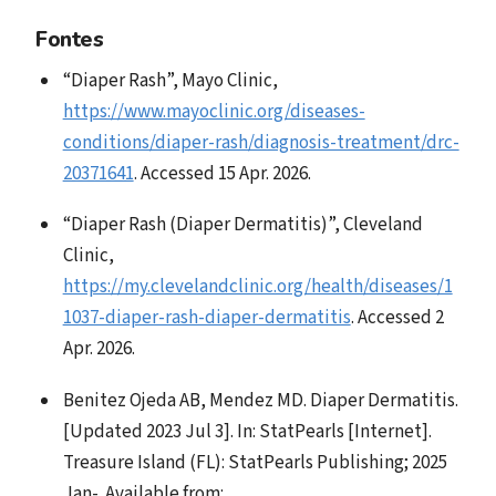
Fontes
“Diaper Rash”, Mayo Clinic,
https://www.mayoclinic.org/diseases-
conditions/diaper-rash/diagnosis-treatment/drc-
20371641
. Accessed 15 Apr. 2026.
“Diaper Rash (Diaper Dermatitis)”, Cleveland
Clinic,
https://my.clevelandclinic.org/health/diseases/1
1037-diaper-rash-diaper-dermatitis
. Accessed 2
Apr. 2026.
Benitez Ojeda AB, Mendez MD. Diaper Dermatitis.
[Updated 2023 Jul 3]. In: StatPearls [Internet].
Treasure Island (FL): StatPearls Publishing; 2025
Jan-. Available from: