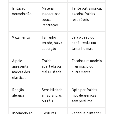
Irritação,
Material
Tente outra marca,
vermelhidão
inadequado,
escolha fraldas
pouca
respiráveis
ventilação
Vazamento
Tamanho
Veja o peso do
errado, baixa
bebê, teste um
absorção
tamanho maior
A pele
Fralda
Escolha um modelo
apresenta
apertada ou
mais macio ou
marcas dos
mal ajustada
outra marca
elásticos
Reação
Sensibilidade
Opte por fraldas
alérgica
a fragrâncias
hipoalergênicas
ou géis
sem perfume
Incômodo ao
Costuras
Verifique o interior