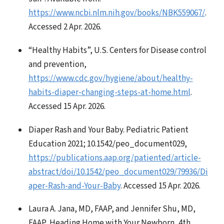
https://www.ncbi.nlm.nih.gov/books/NBK559067/
.
Accessed 2 Apr. 2026.
“Healthy Habits”, U.S. Centers for Disease control
and prevention,
https://www.cdc.gov/hygiene/about/healthy-
habits-diaper-changing-steps-at-home.html
.
Accessed 15 Apr. 2026.
Diaper Rash and Your Baby. Pediatric Patient
Education 2021; 10.1542/peo_document029,
https://publications.aap.org/patiented/article-
abstract/doi/10.1542/peo_document029/79936/Di
aper-Rash-and-Your-Baby
. Accessed 15 Apr. 2026.
Laura A. Jana, MD, FAAP, and Jennifer Shu, MD,
FAAP, Heading Home with Your Newborn, 4th