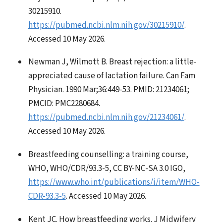
30215910.
https://pubmed.ncbi.nlm.nih.gov/30215910/
.
Accessed 10 May 2026.
Newman J, Wilmott B. Breast rejection: a little-
appreciated cause of lactation failure. Can Fam
Physician. 1990 Mar;36:449-53. PMID: 21234061;
PMCID: PMC2280684.
https://pubmed.ncbi.nlm.nih.gov/21234061/
.
Accessed 10 May 2026.
Breastfeeding counselling: a training course,
WHO, WHO/CDR/93.3-5, CC BY-NC-SA 3.0 IGO,
https://www.who.int/publications/i/item/WHO-
CDR-93.3-5
. Accessed 10 May 2026.
Kent JC. How breastfeeding works. J Midwifery