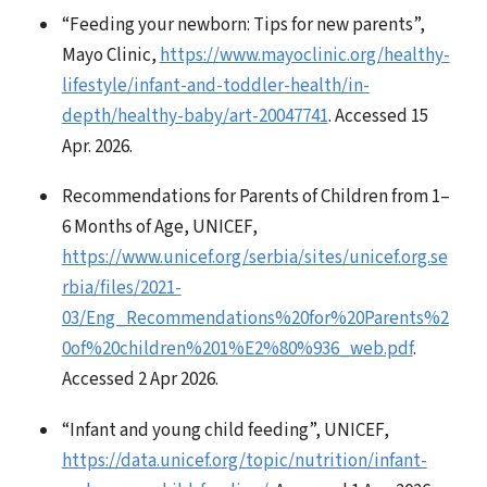
“Feeding your newborn: Tips for new parents”,
Mayo Clinic,
https://www.mayoclinic.org/healthy-
lifestyle/infant-and-toddler-health/in-
depth/healthy-baby/art-20047741
. Accessed 15
Apr. 2026.
Recommendations for Parents of Children from 1–
6 Months of Age, UNICEF,
https://www.unicef.org/serbia/sites/unicef.org.se
rbia/files/2021-
03/Eng_Recommendations%20for%20Parents%2
0of%20children%201%E2%80%936_web.pdf
.
Accessed 2 Apr 2026.
“Infant and young child feeding”, UNICEF,
https://data.unicef.org/topic/nutrition/infant-