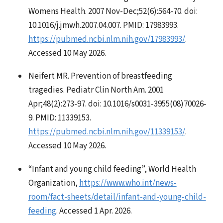
Womens Health. 2007 Nov-Dec;52(6):564-70. doi:
10.1016/j.jmwh.2007.04.007. PMID: 17983993.
https://pubmed.ncbi.nlm.nih.gov/17983993/
.
Accessed 10 May 2026.
Neifert MR. Prevention of breastfeeding
tragedies. Pediatr Clin North Am. 2001
Apr;48(2):273-97. doi: 10.1016/s0031-3955(08)70026-
9. PMID: 11339153.
https://pubmed.ncbi.nlm.nih.gov/11339153/
.
Accessed 10 May 2026.
“Infant and young child feeding”, World Health
Organization,
https://www.who.int/news-
room/fact-sheets/detail/infant-and-young-child-
feeding
. Accessed 1 Apr. 2026.