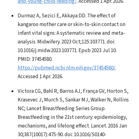
and-young-child-feeding/
. Accessed 1 Apr. 2026.
Durmaz A, Sezici E, Akkaya DD. The effect of
kangaroo mother care or skin-to-skin contact on
infant vital signs: A systematic review and meta-
analysis. Midwifery. 2023 Oct;125:103771. doi:
10.1016/j.midw.2023.103771. Epub 2023 Jul 10.
PMID: 37454580.
https://pubmed.ncbi.nlm.nih.gov/37454580/
.
Accessed 1 Apr. 2026.
Victora CG, Bahl R, Barros AJ, França GV, Horton S,
Krasevec J, Murch S, Sankar MJ, Walker N, Rollins
NC; Lancet Breastfeeding Series Group.
Breastfeeding in the 21st century: epidemiology,
mechanisms, and lifelong effect. Lancet. 2016 Jan
30;387(10017):475-90. doi: 10.1016/S0140-