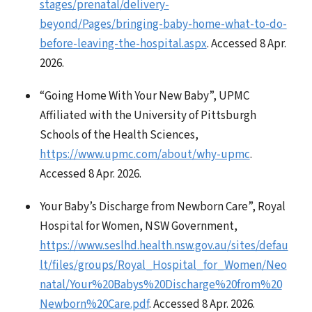
stages/prenatal/delivery-
beyond/Pages/bringing-baby-home-what-to-do-
before-leaving-the-hospital.aspx
. Accessed 8 Apr.
2026.
“Going Home With Your New Baby”, UPMC
Affiliated with the University of Pittsburgh
Schools of the Health Sciences,
https://www.upmc.com/about/why-upmc
.
Accessed 8 Apr. 2026.
Your Baby’s Discharge from Newborn Care”, Royal
Hospital for Women, NSW Government,
https://www.seslhd.health.nsw.gov.au/sites/defau
lt/files/groups/Royal_Hospital_for_Women/Neo
natal/Your%20Babys%20Discharge%20from%20
Newborn%20Care.pdf
. Accessed 8 Apr. 2026.