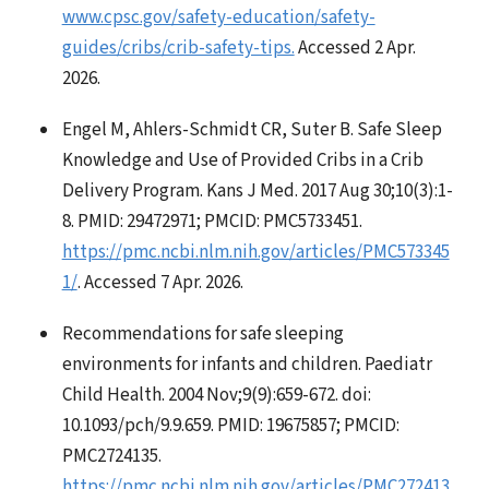
www.cpsc.gov/safety-education/safety-
guides/cribs/crib-safety-tips.
Accessed 2 Apr.
2026.
Engel M, Ahlers-Schmidt CR, Suter B. Safe Sleep
Knowledge and Use of Provided Cribs in a Crib
Delivery Program. Kans J Med. 2017 Aug 30;10(3):1-
8. PMID: 29472971; PMCID: PMC5733451.
https://pmc.ncbi.nlm.nih.gov/articles/PMC573345
1/
. Accessed 7 Apr. 2026.
Recommendations for safe sleeping
environments for infants and children. Paediatr
Child Health. 2004 Nov;9(9):659-672. doi:
10.1093/pch/9.9.659. PMID: 19675857; PMCID:
PMC2724135.
https://pmc.ncbi.nlm.nih.gov/articles/PMC272413