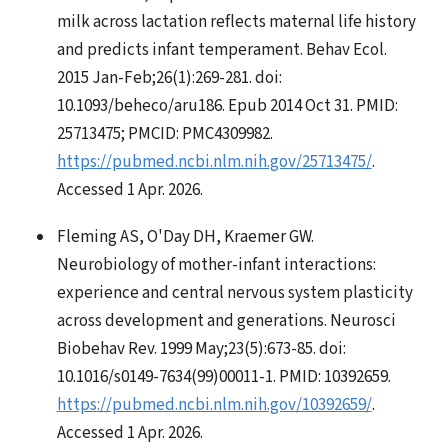
milk across lactation reflects maternal life history
and predicts infant temperament. Behav Ecol.
2015 Jan-Feb;26(1):269-281. doi:
10.1093/beheco/aru186. Epub 2014 Oct 31. PMID:
25713475; PMCID: PMC4309982.
https://pubmed.ncbi.nlm.nih.gov/25713475/
.
Accessed 1 Apr. 2026.
Fleming AS, O'Day DH, Kraemer GW.
Neurobiology of mother-infant interactions:
experience and central nervous system plasticity
across development and generations. Neurosci
Biobehav Rev. 1999 May;23(5):673-85. doi:
10.1016/s0149-7634(99)00011-1. PMID: 10392659.
https://pubmed.ncbi.nlm.nih.gov/10392659/
.
Accessed 1 Apr. 2026.