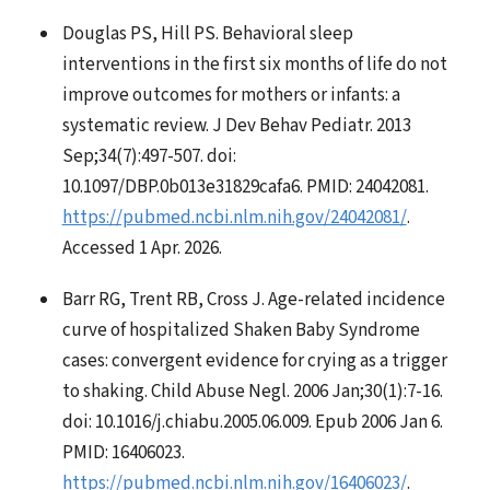
Douglas PS, Hill PS. Behavioral sleep
interventions in the first six months of life do not
improve outcomes for mothers or infants: a
systematic review. J Dev Behav Pediatr. 2013
Sep;34(7):497-507. doi:
10.1097/DBP.0b013e31829cafa6. PMID: 24042081.
https://pubmed.ncbi.nlm.nih.gov/24042081/
.
Accessed 1 Apr. 2026.
Barr RG, Trent RB, Cross J. Age-related incidence
curve of hospitalized Shaken Baby Syndrome
cases: convergent evidence for crying as a trigger
to shaking. Child Abuse Negl. 2006 Jan;30(1):7-16.
doi: 10.1016/j.chiabu.2005.06.009. Epub 2006 Jan 6.
PMID: 16406023.
https://pubmed.ncbi.nlm.nih.gov/16406023/
.