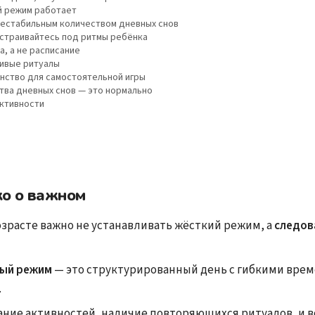
й режим работает
 нестабильным количеством дневных снов
страивайтесь под ритмы ребёнка
а, а не расписание
ивые ритуалы
нство для самостоятельной игры
тва дневных снов — это нормально
ктивности
ко о важном
озрасте важно не устанавливать жёсткий режим, а
следов
ый режим
— это структурированный день с гибкими вре
.
ание активностей, наличие повторяющихся ритуалов, и 