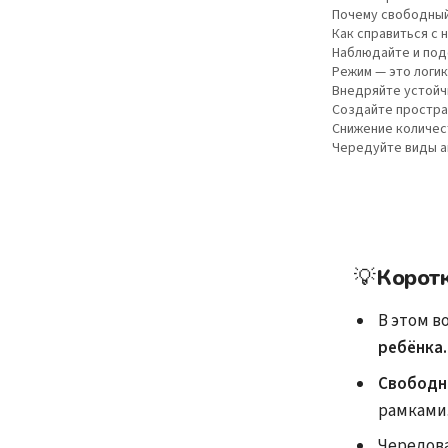
Почему свободны
Как справиться с
Наблюдайте и под
Режим — это логик
Внедряйте устойч
Создайте простра
Снижение количес
Чередуйте виды а
💡
Корот
В этом в
ребёнка.
Свободн
рамками
Чередов