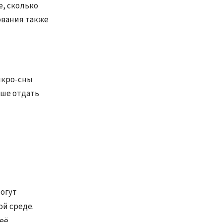
, сколько
ования также
икро-сны
ше отдать
могут
ой среде.
 её