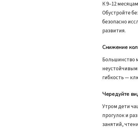
К 9–12 месяцам
Обустройте бе
безопасно иссл
развития.
Снижение кол
Большинство м
неустойчивым 
гибкость — кл
Чередуйте ви
Утром дети ча
прогулок и ра
занятий, чтени