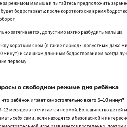
 за режимом малыша и пытайтесь предположить заранее
 будет бодрствовать: после короткого сна время бодрств
аоборот
ильно затягивается, допустимо мягко разбудить малыша
жду коротким сном (в такие периоды допустимы даже м
20 минут)
и слишком длинным бодрствованием всегда луч
ние первому
просы о свободном режиме дня ребёнка
 что ребёнок играет самостоятельно всего 5–10 минут?
 9–12 месяцев это считается нормой. Большинство детей 
мать себя сами, если находятся в безопасной и интересн
 самостоятельной игре развивается постепенно, поэтому