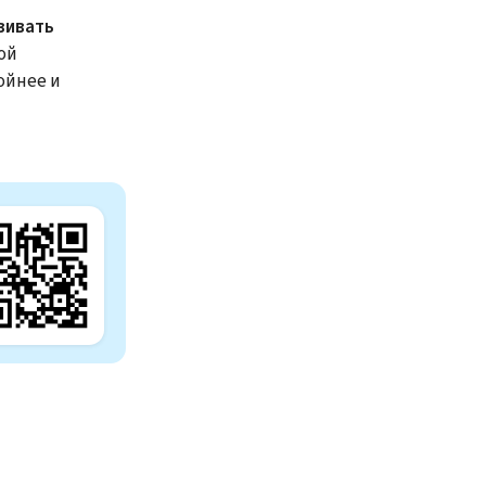
вивать
ой
ойнее и