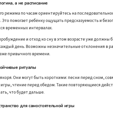
огика, а не расписание
го режима по часам ориентируйтесь на последовательнос
. Это помогает ребёнку ощущать предсказуемость и безо
ся временных интервалах.
пробуждение и отход ко сну в этом возрасте уже должны 
аждый день. Возможны незначительные отклонения в рам
зже привычного времени.
тойчивые ритуалы
 якоря. Они могут быть короткими: песни перед сном, со
 игры, чтение перед обедом. Такие повторяющиеся дейс
ать, что будет дальше.
транство для самостоятельной игры