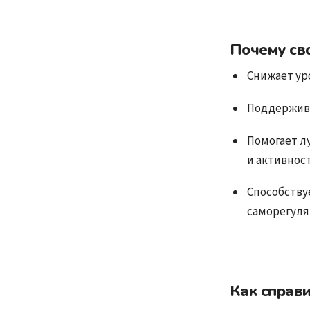
Почему св
Снижает уро
Поддержива
Помогает л
и активност
Способству
саморегуля
Как справи