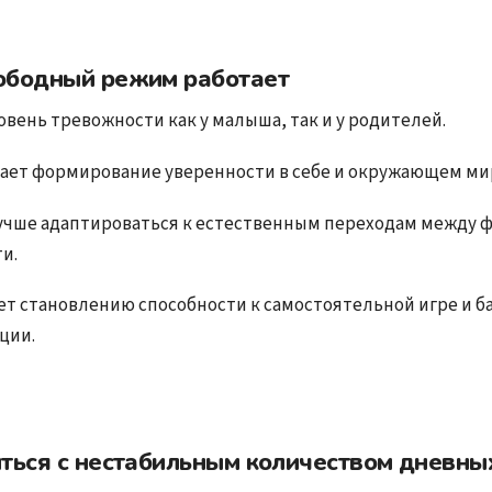
ободный режим работает
вень тревожности как у малыша, так и у родителей.
ет формирование уверенности в себе и окружающем ми
учше адаптироваться к естественным переходам между ф
и.
ет становлению способности к самостоятельной игре и б
ции.
ться с нестабильным количеством дневны