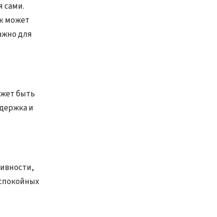
я сами.
ок может
важно для
ожет быть
ддержка и
тивности,
 спокойных