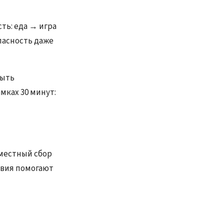
ть: еда → игра
пасность даже
быть
ках 30 минут:
вместный сбор
твия помогают