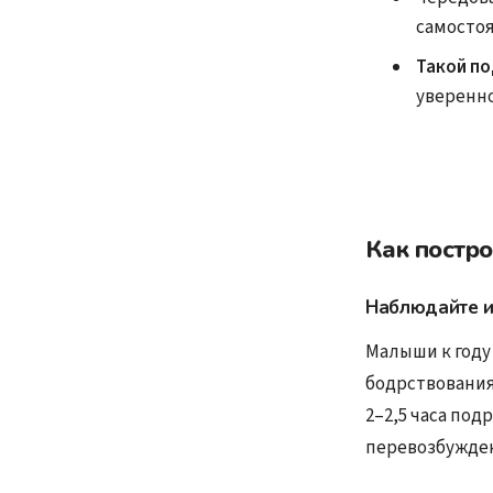
самосто
Такой п
уверенно
Как постр
Наблюдайте и
Малыши к году
бодрствования
2–2,5 часа под
перевозбужде