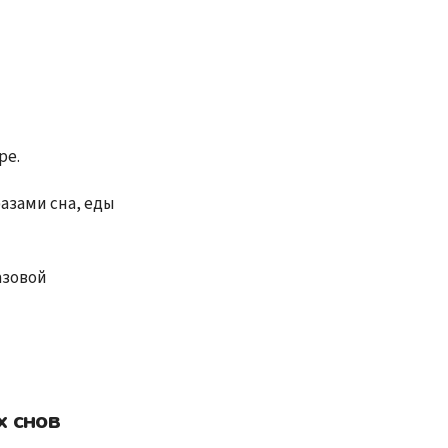
ре.
азами сна, еды
азовой
х снов