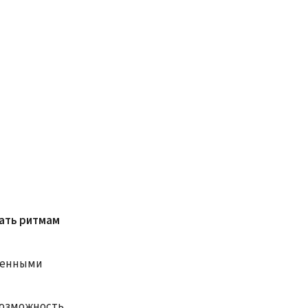
ать ритмам
менными
возможность