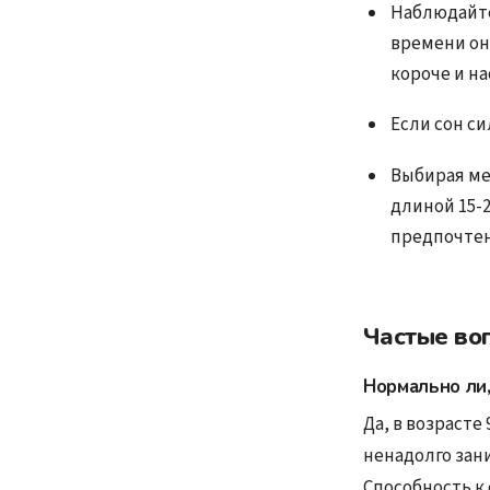
Наблюдайте
времени он
короче и н
Если сон с
Выбирая ме
длиной 15-
предпочте
Частые во
Нормально ли,
Да, в возрасте
ненадолго зани
Способность к