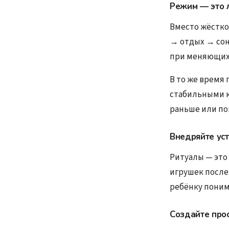
Режим — это л
Вместо жёстко
→ отдых → сон
при меняющих
В то же время 
стабильными к
раньше или по
Внедряйте ус
Ритуалы — это
игрушек после
ребёнку поним
Создайте прос