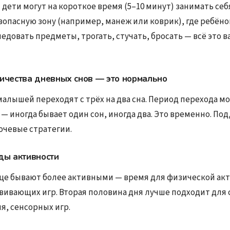
 дети могут на короткое время (5–10 минут) занимать себ
зопасную зону (например, манеж или коврик), где ребён
едовать предметы, трогать, стучать, бросать — всё это 
ичества дневных снов — это нормально
алышей переходят с трёх на два сна. Период перехода м
— иногда бывает один сон, иногда два. Это временно. По
ючевые стратегии.
ды активности
ще бывают более активными — время для физической ак
звивающих игр. Вторая половина дня лучше подходит для
я, сенсорных игр.