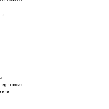
ию
и
бодрствовать
и или