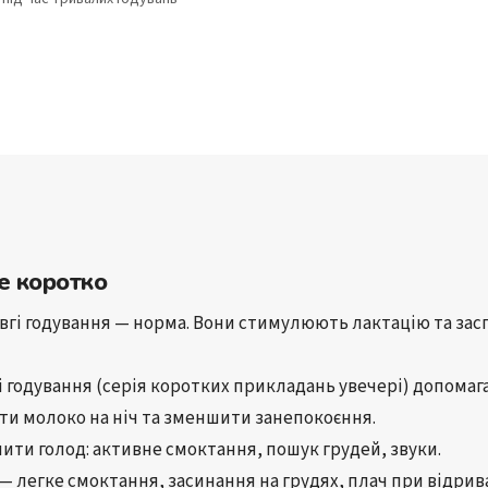
е коротко
овгі годування
 — норма. Вони 
стимулюють лактацію
 та 
зас
і годування
 (серія коротких прикладань увечері) 
допомаг
ти молоко на ніч
 та 
зменшити занепокоєння
.
нити голод
: активне смоктання, пошук грудей, звуки.
 — легке смоктання, засинання на грудях, плач при відрив