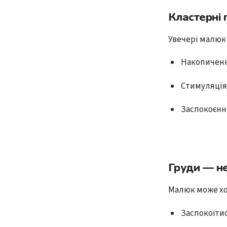
Кластерні 
Увечері малюк
Накопиченн
Стимуляція
Заспокоєнн
Груди — не
Малюк може хо
Заспокоїти