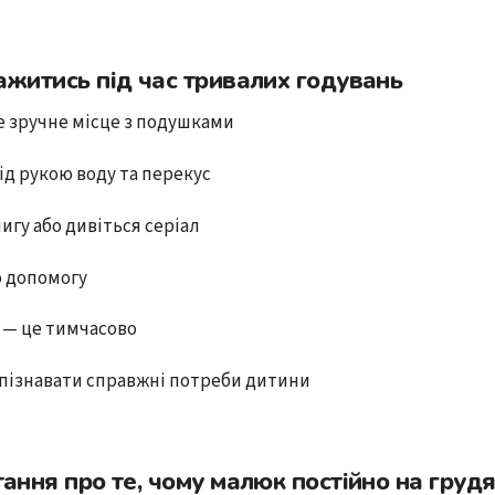
ажитись під час тривалих годувань
 зручне місце з подушками
д рукою воду та перекус
игу або дивіться серіал
о допомогу
 — це тимчасово
зпізнавати справжні потреби дитини
тання про те, чому малюк постійно на груд