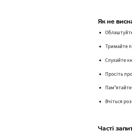
Як не висн
Облаштуйте
Тримайте пі
Слухайте кн
Просіть пр
Памʼятайте
Вчіться ро
Часті запи