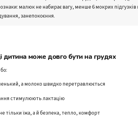
 ознаки
: малюк не набирає вагу, менше 6 мокрих підгузків н
одування, занепокоєння.
ці дитина може довго бути на грудях
бо:
енький, а молоко швидко перетравлюється
вання стимулюють лактацію
не тільки їжа, а й безпека, тепло, комфорт