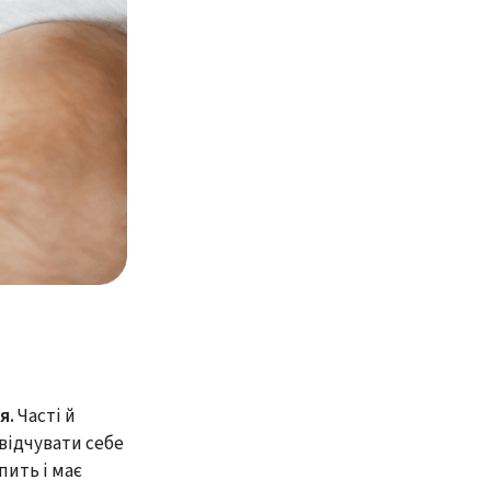
я.
Часті й
відчувати себе
пить і має