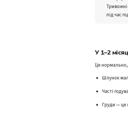
Тривожні
під час г
У 1–2 міся
Це нормально, 
Шлунок мал
Часті году
Груди — це 