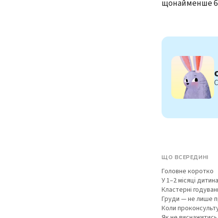
щонайменше 6 
С
ЩО ВСЕРЕДИНІ
Головне коротко
У 1–2 місяці дитин
Кластерні годуван
Груди — не лише п
Коли проконсульт
Як не виснажитись