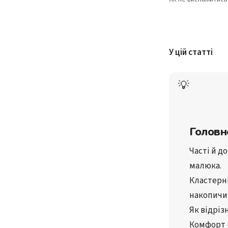
У цій статті
💡
Головн
Часті й д
малюка
.
Кластерн
накопичи
Як відріз
Комфорт