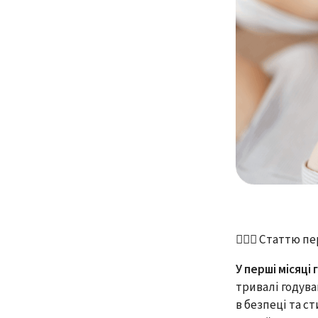
👩🏻‍⚕️ Статтю 
У перші місяці
тривалі годува
в безпеці та с