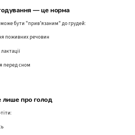
годування — це норма
 може бути "прив’язаним" до грудей:
я поживних речовин
 лактації
я перед сном
 лише про голод
тіти:
сь