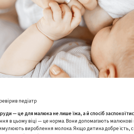
перевірив педіатр
 груди — це для малюка не лише їжа, а й спосіб заспокоїтис
ння в цьому віці — це норма. Вони допомагають малюкові 
тимулюють вироблення молока. Якщо дитина добре їсть, с