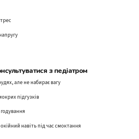
трес
напругу
нсультуватися з педіатром
удях, але не набирає вагу
мокрих підгузків
с годування
окійний навіть під час смоктання