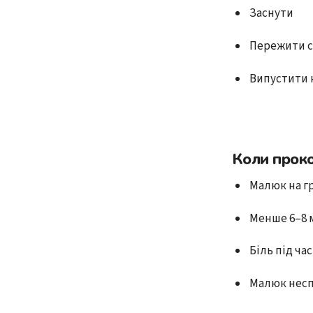
Заснути
Пережити с
Випустити 
Коли проко
Малюк на гр
Менше 6–8 
Біль під ча
Малюк несп