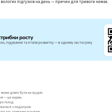
вологих підгузків на день — причин для тривоги немає.
стрибки росту
он, годування та етапи розвитку — в одному застосунку
а може довго бути на грудях
ня — це норма
ро голод
уватися з педіатром
 під час тривалих годувань