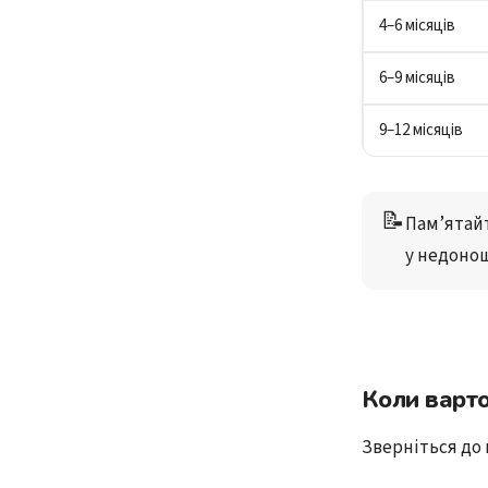
4–6 місяців
6–9 місяців
9–12 місяців
📝
Пам’ятай
у недоно
Коли варт
Зверніться до 