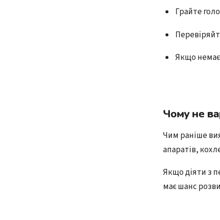
Грайте голо
Перевіряйте
Якщо немає 
Чому не ва
Чим раніше ви
апаратів, кохл
Якщо діяти з п
має шанс розви