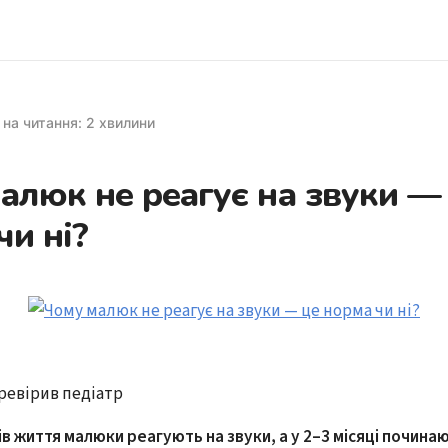
 на читання: 2 хвилини
алюк не реагує на звуки —
чи ні?
перевірив педіатр
в життя малюки реагують на звуки, а у 2–3 місяці почина