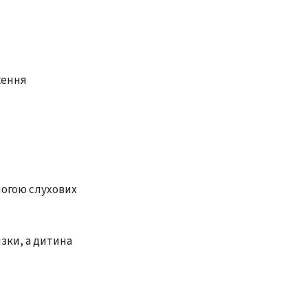
ження
могою слухових
зки, а дитина