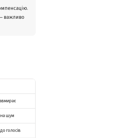
омпенсацію.
— 
важливо 
завмирає
 на шум
до голосів