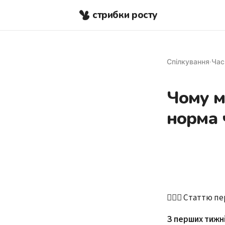
стрибки росту
Спілкування
·
Час
Чому м
норма 
👩🏻‍⚕️ Статтю 
З перших тижні