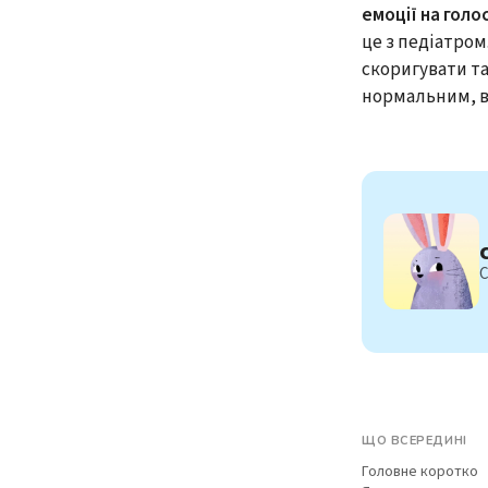
емоції на голос
це з педіатром
скоригувати т
нормальним, 
С
ЩО ВСЕРЕДИНІ
Головне коротко