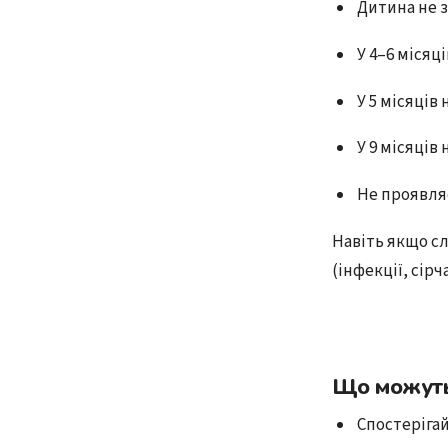
Дитина не з
У 4–6 місяц
У 5 місяців 
У 9 місяців 
Не проявляє
Навіть якщо с
(інфекції, сір
Що можуть
Спостерігай