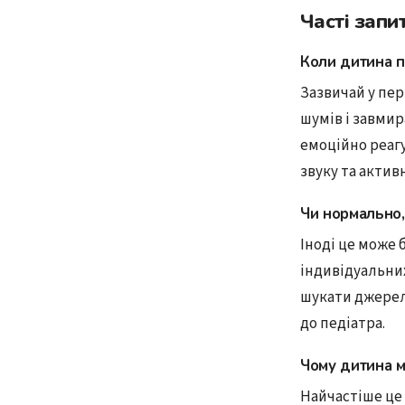
Часті запи
Коли дитина п
Зазвичай у пер
шумів і завмир
емоційно реагу
звуку та актив
Чи нормально,
Іноді це може 
індивідуальних
шукати джерело
до педіатра.
Чому дитина м
Найчастіше це 