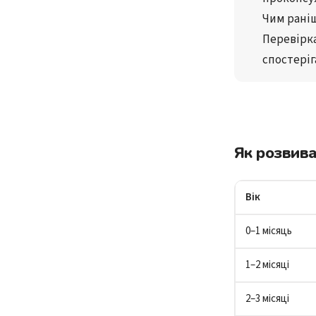
Чим раніш
Перевірка
спостеріг
Як розвива
Вік
0–1 місяць
1–2 місяці
2–3 місяці