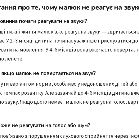
тання про те, чому малюк не реагує на звук
овинна почати реагувати на звуки?
ші тижні життя малюк вже реагує на звуки — здригається 
ає. У 2–3 місяці дитина починає уважніше прислухатися до 
вати на мовлення. У 4–6 місяців вона вже часто повертає г
но лепече.
 якщо малюк не повертається на звук?
бути варіантом норми, особливо у недоношених дітей або
 темпах розвитку. Але зазвичай до 4–6 місяців дитина вж
 звуку. Якщо цього немає і малюк не реагує на голос, вар
оже не реагувати на голос або шум?
пов'язано з порушенням слухового сприйняття через інфе