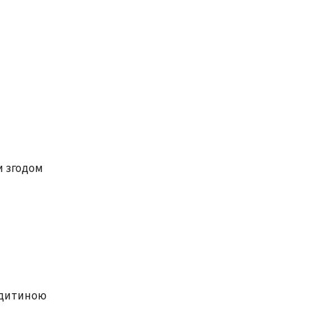
и згодом
з дитиною