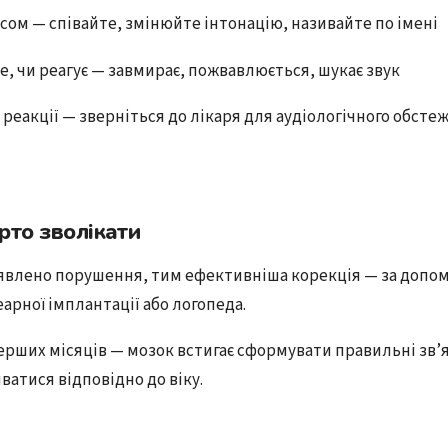
сом — співайте, змінюйте інтонацію, називайте по імені
, чи реагує — завмирає, пожвавлюється, шукає звук
реакції — зверніться до лікаря для аудіологічного обсте
рто зволікати
явлено порушення, тим ефективніша корекція — за допо
еарної імплантації або логопеда.
ерших місяців — мозок встигає сформувати правильні зв’я
ватися відповідно до віку.