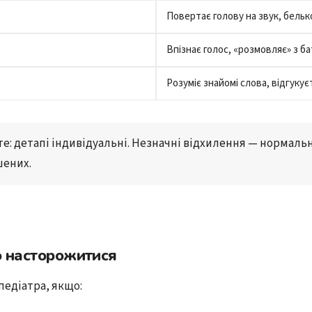
Повертає голову на звук, бельк
Впізнає голос, «розмовляє» з б
Розуміє знайомі слова, відгукуєт
те:
 детапі індивідуальні. Незначні відхилення — нормальн
шених.
о насторожитися
педіатра, якщо: