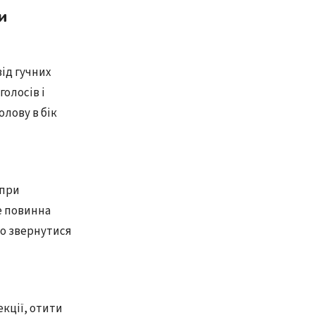
и
від гучних
голосів і
олову в бік
 при
е повинна
то звернутися
кції, отити