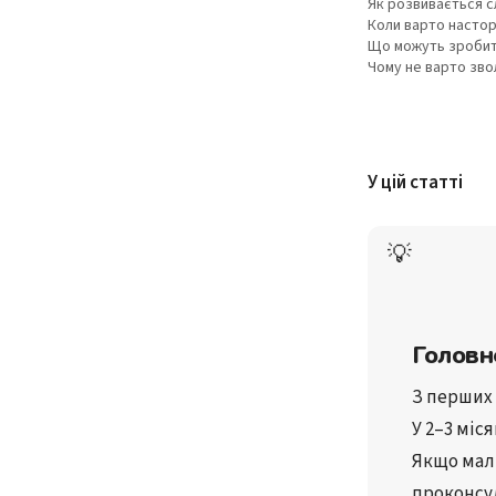
Як розвивається с
Коли варто насто
Що можуть зробит
Чому не варто зво
У цій статті
💡
Головн
З перших 
У 
2–3 міся
проконсу