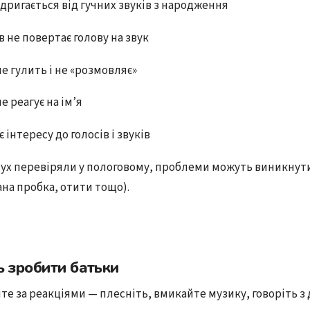
дригається від гучних звуків з народження
ів не повертає голову на звук
не гулить і не «розмовляє»
не реагує на ім’я
 інтересу до голосів і звуків
лух перевіряли у пологовому, проблеми можуть виникнут
чана пробка, отити тощо).
 зробити батьки
те за реакціями — плесніть, вмикайте музику, говоріть 