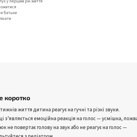
лух у перший рік життя
рожитися
и батьки
лікати
е коротко
тижнів життя дитина реагує на гучні та різкі звуки.
ці
 з’являється 
емоційна реакція на голос
 — усмішка, пожв
Якщо малюк не повертає голову на звук або не реагує на голос — 
льтуйтеся з педіатром
.