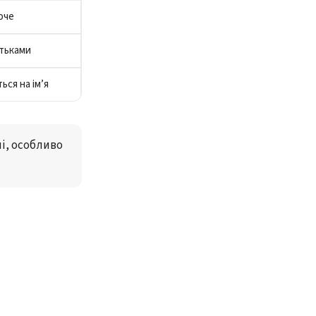
оче
атьками
ься на ім’я
і, особливо 