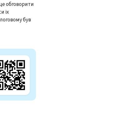
аще обговорити
и їх
ологовому був