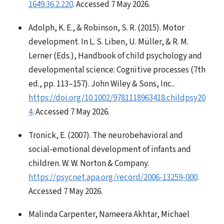
1649.36.2.220
. Accessed 7 May 2026.
Adolph, K. E., & Robinson, S. R. (2015). Motor
development. In L. S. Liben, U. Müller, & R. M.
Lerner (Eds.), Handbook of child psychology and
developmental science: Cognitive processes (7th
ed., pp. 113–157). John Wiley & Sons, Inc..
https://doi.org/10.1002/9781118963418.childpsy20
4
. Accessed 7 May 2026.
Tronick, E. (2007). The neurobehavioral and
social-emotional development of infants and
children. W. W. Norton & Company.
https://psycnet.apa.org/record/2006-13259-000
.
Accessed 7 May 2026.
Malinda Carpenter, Nameera Akhtar, Michael