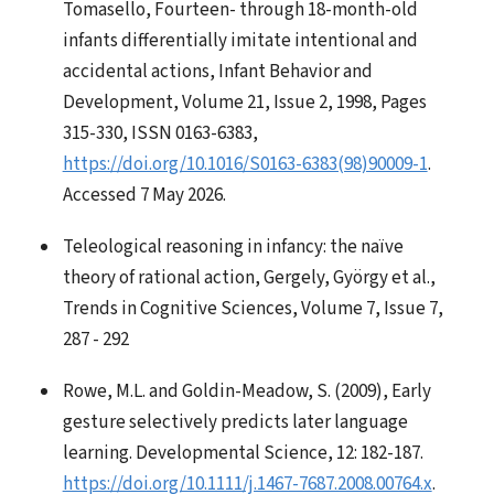
Tomasello, Fourteen- through 18-month-old
infants differentially imitate intentional and
accidental actions, Infant Behavior and
Development, Volume 21, Issue 2, 1998, Pages
315-330, ISSN 0163-6383,
https://doi.org/10.1016/S0163-6383(98)90009-1
.
Accessed 7 May 2026.
Teleological reasoning in infancy: the naı̈ve
theory of rational action, Gergely, György et al.,
Trends in Cognitive Sciences, Volume 7, Issue 7,
287 - 292
Rowe, M.L. and Goldin-Meadow, S. (2009), Early
gesture selectively predicts later language
learning. Developmental Science, 12: 182-187.
https://doi.org/10.1111/j.1467-7687.2008.00764.x
.