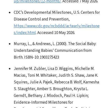
up/milestones/12-months/
. Accessed 7 May 2026.
CDC’s Developmental Milestones, U.S. Centers for
Disease Control and Prevention,
https://www.cdc.gov/ncbddd/actearly/milestone
s/index.html
. Accessed 10 May 2026.
Murray, L., & Andrews, L. (2000). The Social Baby:
Understanding Babies' Communication from
Birth. ISBN-10: 1903275423
Jennifer M. Zubler, Lisa D. Wiggins, Michelle M.
Macias, Toni M. Whitaker, Judith S. Shaw, Jane K.
Squires, Julie A. Pajek, Rebecca B. Wolf, Karnesha
S. Slaughter, Amber S. Broughton, Krysta L.
Gerndt, Bethany J. Mlodoch, Paul H. Lipkin;
Evidence-Informed Milestones for