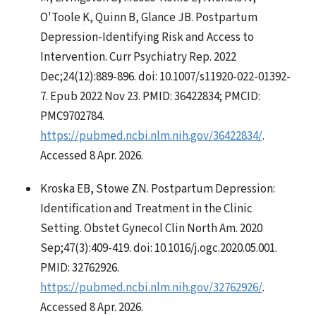
O'Toole K, Quinn B, Glance JB. Postpartum
Depression-Identifying Risk and Access to
Intervention. Curr Psychiatry Rep. 2022
Dec;24(12):889-896. doi: 10.1007/s11920-022-01392-
7. Epub 2022 Nov 23. PMID: 36422834; PMCID:
PMC9702784.
https://pubmed.ncbi.nlm.nih.gov/36422834/
.
Accessed 8 Apr. 2026.
Kroska EB, Stowe ZN. Postpartum Depression:
Identification and Treatment in the Clinic
Setting. Obstet Gynecol Clin North Am. 2020
Sep;47(3):409-419. doi: 10.1016/j.ogc.2020.05.001.
PMID: 32762926.
https://pubmed.ncbi.nlm.nih.gov/32762926/
.
Accessed 8 Apr. 2026.