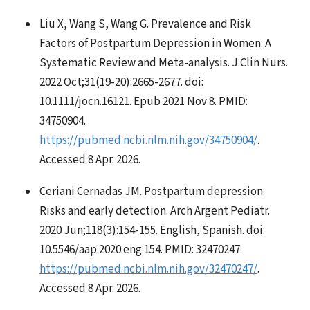
Liu X, Wang S, Wang G. Prevalence and Risk
Factors of Postpartum Depression in Women: A
Systematic Review and Meta-analysis. J Clin Nurs.
2022 Oct;31(19-20):2665-2677. doi:
10.1111/jocn.16121. Epub 2021 Nov 8. PMID:
34750904.
https://pubmed.ncbi.nlm.nih.gov/34750904/
.
Accessed 8 Apr. 2026.
Ceriani Cernadas JM. Postpartum depression:
Risks and early detection. Arch Argent Pediatr.
2020 Jun;118(3):154-155. English, Spanish. doi:
10.5546/aap.2020.eng.154. PMID: 32470247.
https://pubmed.ncbi.nlm.nih.gov/32470247/
.
Accessed 8 Apr. 2026.