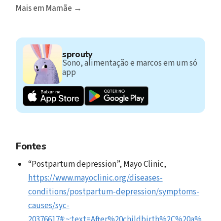
Mais em Mamãe →
sprouty
Sono, alimentação e marcos em um só
app
Fontes
“Postpartum depression”, Mayo Clinic,
https://www.mayoclinic.org/diseases-
conditions/postpartum-depression/symptoms-
causes/syc-
20376617#:~:text=After%20childbirth%2C%20a%