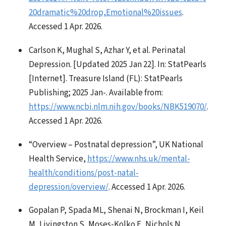
20dramatic%20drop,Emotional%20issues
.
Accessed 1 Apr. 2026.
Carlson K, Mughal S, Azhar Y, et al. Perinatal
Depression. [Updated 2025 Jan 22]. In: StatPearls
[Internet]. Treasure Island (FL): StatPearls
Publishing; 2025 Jan-. Available from:
https://www.ncbi.nlm.nih.gov/books/NBK519070/
.
Accessed 1 Apr. 2026.
“Overview – Postnatal depression”, UK National
Health Service,
https://www.nhs.uk/mental-
health/conditions/post-natal-
depression/overview/
. Accessed 1 Apr. 2026.
Gopalan P, Spada ML, Shenai N, Brockman I, Keil
M, Livingston S, Moses-Kolko E, Nichols N,