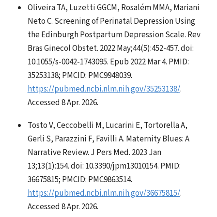
Oliveira TA, Luzetti GGCM, Rosalém MMA, Mariani
Neto C. Screening of Perinatal Depression Using
the Edinburgh Postpartum Depression Scale. Rev
Bras Ginecol Obstet. 2022 May;44(5):452-457. doi:
10.1055/s-0042-1743095. Epub 2022 Mar 4. PMID:
35253138; PMCID: PMC9948039.
https://pubmed.ncbi.nlm.nih.gov/35253138/
.
Accessed 8 Apr. 2026.
Tosto V, Ceccobelli M, Lucarini E, Tortorella A,
Gerli S, Parazzini F, Favilli A. Maternity Blues: A
Narrative Review. J Pers Med. 2023 Jan
13;13(1):154. doi: 10.3390/jpm13010154. PMID:
36675815; PMCID: PMC9863514.
https://pubmed.ncbi.nlm.nih.gov/36675815/
.
Accessed 8 Apr. 2026.