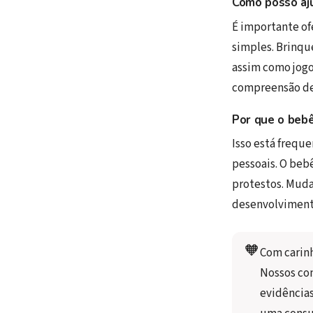
Como posso aj
É importante of
simples. Brinqu
assim como jogo
compreensão de 
Por que o bebê
Isso está frequ
pessoais. O beb
protestos. Muda
desenvolviment
🧡
Com carin
Nossos co
evidências