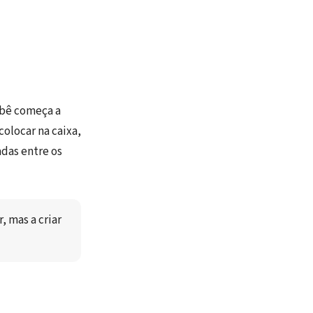
ebê começa a
olocar na caixa,
das entre os
 mas a criar 