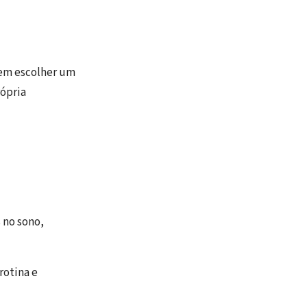
 em escolher um
rópria
 no sono,
rotina e