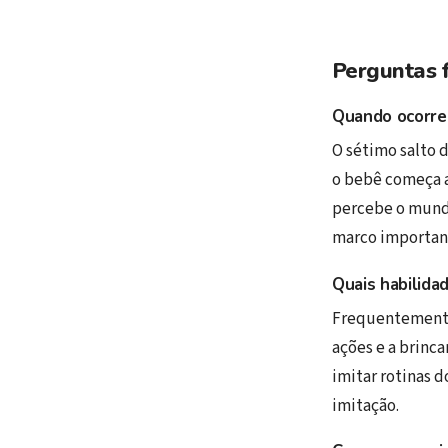
Perguntas 
Quando ocorre
O sétimo salto 
o bebê começa a
percebe o mundo
marco importan
Quais habilida
Frequentemente
ações e a brinc
imitar rotinas 
imitação.