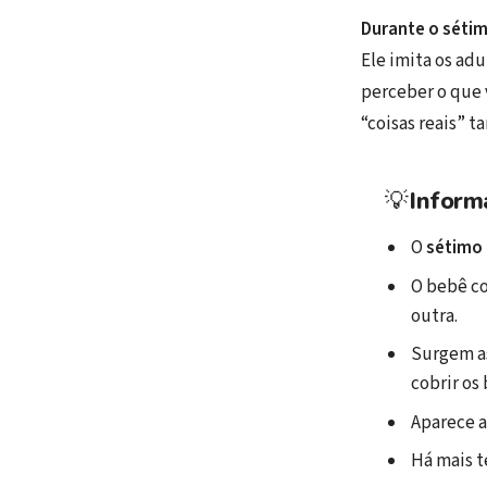
Durante o sétim
Ele imita os ad
perceber o que 
“coisas reais”
💡
Inform
O
sétimo 
O bebê co
outra.
Surgem a
cobrir os
Aparece 
Há mais t