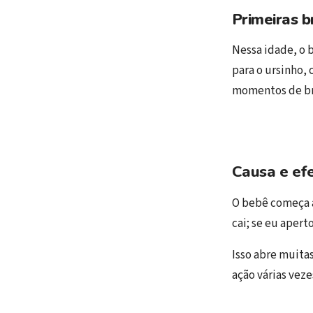
Primeiras b
Nessa idade, o 
para o ursinho,
momentos de brin
Causa e efe
O bebê começa a
cai; se eu apert
Isso abre muita
ação várias vez