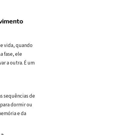
lvimento
de vida, quando
 fase, ele
ar a outra. É um
s sequências de
 para dormir ou
memória e da