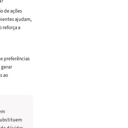
o?
ão de ações
pientes ajudam,
 reforça a
e preferências
 gerar
s ao
em 
substituem 