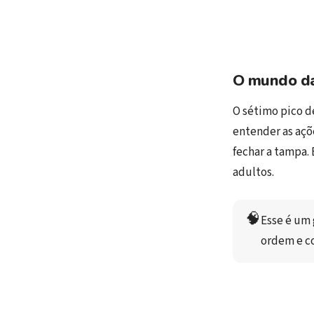
O mundo da
O sétimo pico d
entender as açõ
fechar a tampa.
adultos.
🧠
Esse é um 
ordem e c