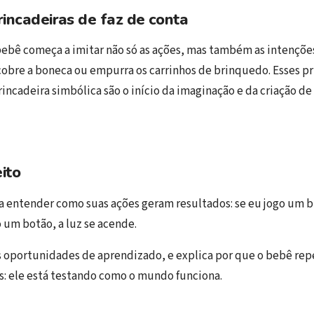
rincadeiras de faz de conta
bebê começa a imitar não só as ações, mas também as intençõe
 cobre a boneca ou empurra os carrinhos de brinquedo. Esses p
cadeira simbólica são o início da imaginação e da criação de 
ito
 entender como suas ações geram resultados: se eu jogo um b
o um botão, a luz se acende.
s oportunidades de aprendizado, e explica por que o bebê re
es: ele está testando como o mundo funciona.