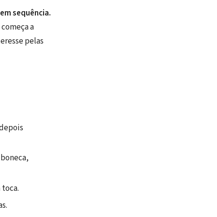
 em sequência.
e começa a
teresse pelas
 depois
a boneca,
 toca.
as.