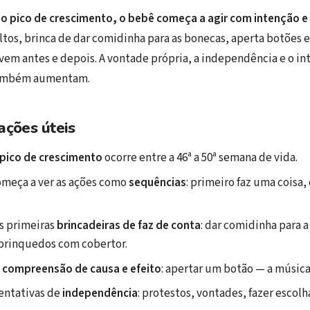
o pico de crescimento, o bebê começa a agir com intenção e
ultos, brinca de dar comidinha para as bonecas, aperta botões 
vem antes e depois. A vontade própria, a independência e o in
 também aumentam.
ações úteis
pico de crescimento
ocorre entre a 46ª a 50ª semana de vida.
meça a ver as ações como
sequências
: primeiro faz uma coisa,
s primeiras
brincadeiras de faz de conta
: dar comidinha para 
 brinquedos com cobertor.
a
compreensão de causa e efeito
: apertar um botão — a música
entativas de
independência
: protestos, vontades, fazer escolh