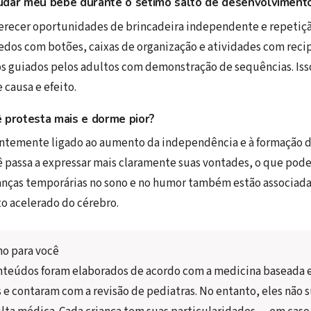
udar meu bebê durante o sétimo salto de desenvolviment
erecer oportunidades de brincadeira independente e repetiç
edos com botões, caixas de organização e atividades com reci
s guiados pelos adultos com demonstração de sequências. Isso
causa e efeito.
 protesta mais e dorme pior?
entemente ligado ao aumento da independência e à formação d
ê passa a expressar mais claramente suas vontades, o que pode
nças temporárias no sono e no humor também estão associada
o acelerado do cérebro.
ho para você
nteúdos foram elaborados de acordo com a medicina baseada 
 e contaram com a revisão de pediatras. No entanto, eles não 