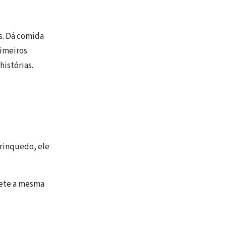
s. Dá comida
rimeiros
histórias.
rinquedo, ele
pete a mesma