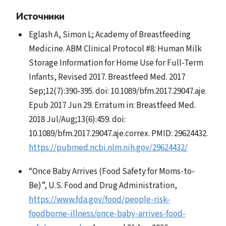
Источники
Eglash A, Simon L; Academy of Breastfeeding
Medicine. ABM Clinical Protocol #8: Human Milk
Storage Information for Home Use for Full-Term
Infants, Revised 2017. Breastfeed Med. 2017
Sep;12(7):390-395. doi: 10.1089/bfm.2017.29047.aje.
Epub 2017 Jun 29. Erratum in: Breastfeed Med.
2018 Jul/Aug;13(6):459. doi:
10.1089/bfm.2017.29047.aje.correx. PMID: 29624432.
https://pubmed.ncbi.nlm.nih.gov/29624432/
“Once Baby Arrives (Food Safety for Moms-to-
Be)”, U.S. Food and Drug Administration,
https://www.fda.gov/food/people-risk-
foodborne-illness/once-baby-arrives-food-