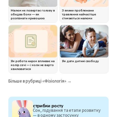
Малюк не повертає голову в
З якими проблемами
обидва боки — як
травлення найчастіше
розпізнати кривошею
стикаються малюки
Як робота нирок впливає на
Як дати дитині свободу
колір сечі — і коли не варто
хвилюватися
Більше в рубриці «Фізіологія» →
стрибки росту
Сон, годування та етапи розвитку
— в одному застосунку