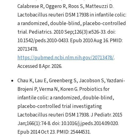
Calabrese R, Oggero R, Roos S, Matteuzzi D.
Lactobacillus reuteri DSM 17938 in infantile colic:
a randomized, double-blind, placebo-controlled
trial. Pediatrics. 2010 Sep;126(3):e526-33. doi:
10.1542/peds.2010-0433. Epub 2010 Aug 16. PMID:
20713478.
https://pubmed.ncbi.nlm.nih.gov/20713478/
.
Accessed 8 Apr. 2026.
Chau K, Lau E, Greenberg S, Jacobson S, Yazdani-
Brojeni P, Verma N, Koren G. Probiotics for
infantile colic: a randomized, double-blind,
placebo-controlled trial investigating
Lactobacillus reuteri DSM 17938. J Pediatr. 2015
Jan;166(1):74-8. doi: 10.1016/j.jpeds.2014.09.020.
Epub 2014 Oct 23. PMID: 25444531.