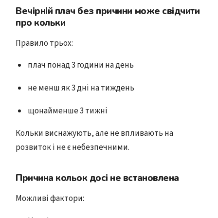
Вечірній плач без причини може свідчити
про кольки
Правило трьох:
плач понад 3 години на день
не менш як 3 дні на тиждень
щонайменше 3 тижні
Кольки виснажують, але не впливають на
розвиток і не є небезпечними.
Причина кольок досі не встановлена
Можливі фактори: