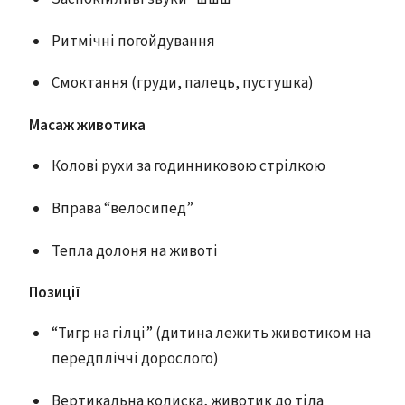
Ритмічні погойдування
Смоктання (груди, палець, пустушка)
Масаж животика
Колові рухи за годинниковою стрілкою
Вправа “велосипед”
Тепла долоня на животі
Позиції
“Тигр на гілці” (дитина лежить животиком на
передпліччі дорослого)
Вертикальна колиска, животик до тіла