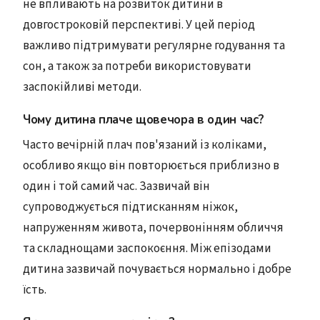
не впливають на розвиток дитини в
довгостроковій перспективі. У цей період
важливо підтримувати регулярне годування та
сон, а також за потреби використовувати
заспокійливі методи.
Чому дитина плаче щовечора в один час?
Часто вечірній плач пов'язаний із коліками,
особливо якщо він повторюється приблизно в
один і той самий час. Зазвичай він
супроводжується підтисканням ніжок,
напруженням живота, почервонінням обличчя
та складнощами заспокоєння. Між епізодами
дитина зазвичай почувається нормально і добре
їсть.