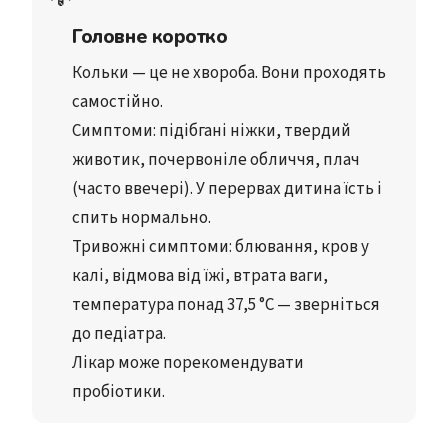
Головне коротко
Кольки — це не хвороба
. Вони проходять 
самостійно.
Симптоми
: підібгані ніжки, твердий 
животик, почервоніле обличчя, плач 
(часто ввечері). У перервах дитина їсть і 
спить нормально.
Тривожні симптоми
: блювання, кров у 
калі, відмова від їжі, втрата ваги, 
температура понад 37,5 °C — 
зверніться 
до педіатра
.
Лікар може порекомендувати 
пробіотики.