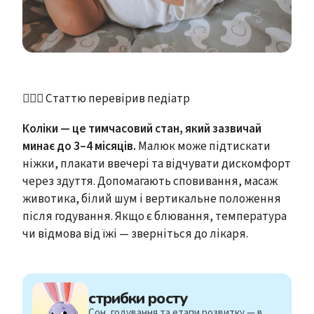
👩🏻‍⚕️ Статтю перевірив педіатр
Коліки — це тимчасовий стан, який зазвичай
минає до 3–4 місяців.
Малюк може підтискати
ніжки, плакати ввечері та відчувати дискомфорт
через здуття. Допомагають сповивання, масаж
животика, білий шум і вертикальне положення
після годування. Якщо є блювання, температура
чи відмова від їжі — зверніться до лікаря.
стрибки росту
Сон, годування та етапи розвитку — в