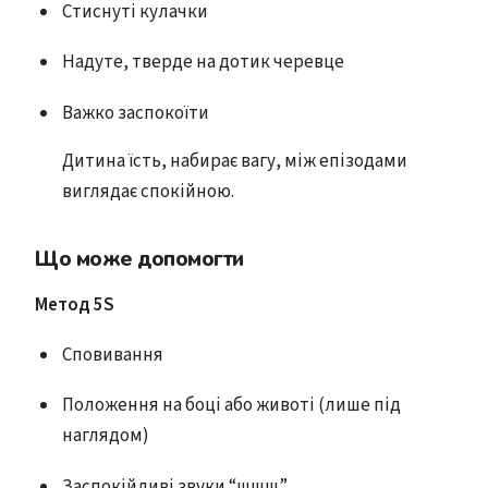
Стиснуті кулачки
Надуте, тверде на дотик черевце
Важко заспокоїти
Дитина їсть, набирає вагу, між епізодами
виглядає спокійною.
Що може допомогти
Метод 5S
Сповивання
Положення на боці або животі (лише під
наглядом)
Заспокійливі звуки “шшш”