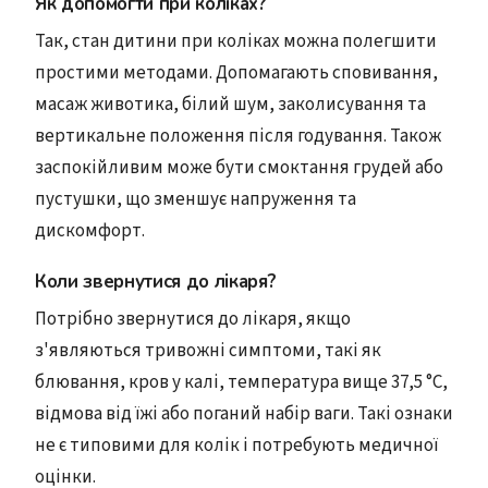
Як допомогти при коліках?
Так, стан дитини при коліках можна полегшити
простими методами. Допомагають сповивання,
масаж животика, білий шум, заколисування та
вертикальне положення після годування. Також
заспокійливим може бути смоктання грудей або
пустушки, що зменшує напруження та
дискомфорт.
Коли звернутися до лікаря?
Потрібно звернутися до лікаря, якщо
з'являються тривожні симптоми, такі як
блювання, кров у калі, температура вище 37,5 °C,
відмова від їжі або поганий набір ваги. Такі ознаки
не є типовими для колік і потребують медичної
оцінки.