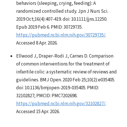
behaviors (sleeping, crying, feeding): A
randomized controlled study. Jpn J Nurs Sci.
2019 Oct;16(4):407-419. doi: 10.1111/jjns.12250.
Epub 2019 Feb 6. PMID: 30729735.
https://pubmed.ncbi.nlm.nih.gov/30729735/
.
Accessed 8 Apr. 2026.
Ellwood J, Draper-Rodi J, Carnes D. Comparison
of common interventions for the treatment of
infantile colic: a systematic review of reviews and
guidelines. BMJ Open. 2020 Feb 25;10(2):e035405.
doi: 10.1136/bmjopen-2019-035405. PMID:
32102827; PMCID: PMC7202698.
https://pubmed.ncbi.nlm.nih.gov/32102827/
.
Accessed 15 Apr. 2026.