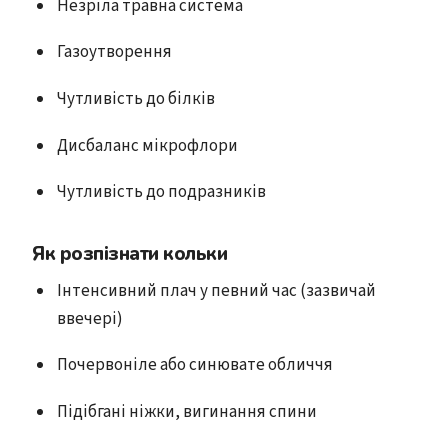
Незріла травна система
Газоутворення
Чутливість до білків
Дисбаланс мікрофлори
Чутливість до подразників
Як розпізнати кольки
Інтенсивний плач у певний час (зазвичай
ввечері)
Почервоніле або синювате обличчя
Підібгані ніжки, вигинання спини