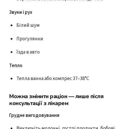
Звуки і рух
Білий шум
Прогулянки
Їзда в авто
Тепло
Тепла ванна або компрес 37–38°C
Можна змінити раціон — лише після
консультації з лікарем
Грудне вигодовування
Виключіть молочні, гострі продукти, бобові,