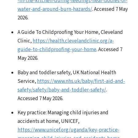
-in-the-kitchen-during-feedings-near-bodies-of-
water-and-around-burn-hazards/
. Accessed 7 May
2026.
A Guide To Childproofing Your Home, Cleveland
Clinic,
https://health.clevelandclinic.org/a-
guide-to-childproofing-your-home
. Accessed 7
May 2026.
Baby and toddler safety, UK National Health
Service,
https://www.nhs.uk/baby/first-aid-and-
safety/safety/baby-and-toddler-safety/
.
Accessed 7 May 2026.
Key practice: Managing child injuries and
accidents at home, UNICEF,
https://www.unicef.org/uganda/key-practice-