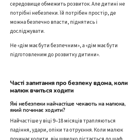
середовище обмежить розвиток. Але дитині не
потрібні небезпеки. Їй потрібен простір, де
можна безпечно впасти, піднятись і
досліджувати.
Не «дім має бути безпечним», а «дім має бути
підготовленим до розвитку дитини».
Часті запитання про безпеку вдома, коли
малюк вчиться ходити
Які небезпеки найчастіше чекають на малюка,
який починає ходити?
Найчастіше у віці 9–18 місяців трапляються
падіння, удари, опіки та отруєння. Коли малюк
починає ходити, він швидко дістається до шаф,