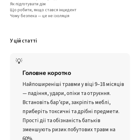
Як підготувати дім
Що робити, якщо стався інцидент
Чому безпека — це не ізоляція
У цій статті
💡
Головне коротко
Найпоширеніші травми
 у віці 
9–18 місяців
— падіння, удари, опіки та отруєння.
Встановіть бар’єри
, закріпіть меблі, 
приберіть токсичні та дрібні предмети.
Прості дії
 та 
обізнаність батьків
зменшують ризик побутових травм на 
60%.