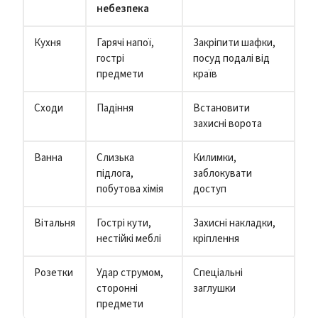
небезпека
Кухня
Гарячі напої,
Закріпити шафки,
гострі
посуд подалі від
предмети
країв
Сходи
Падіння
Встановити
захисні ворота
Ванна
Слизька
Килимки,
підлога,
заблокувати
побутова хімія
доступ
Вітальня
Гострі кути,
Захисні накладки,
нестійкі меблі
кріплення
Розетки
Удар струмом,
Спеціальні
сторонні
заглушки
предмети