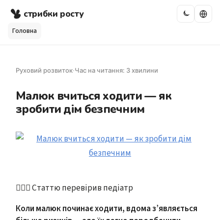
стрибки росту
Головна
Руховий розвиток
·
Час на читання: 3 хвилини
Малюк вчиться ходити — як
зробити дім безпечним
👩🏻‍⚕️ Статтю перевірив педіатр
Коли малюк починає ходити, вдома з’являється