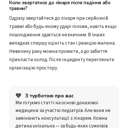
Коли звертатися до лікаря після падіння або
травми?
Одразу звертайтеся до лікаря при серйозній
травмі або будь-якому ударі голови, навіть якщо
пошкодження здається незначним. В інших
випадках спершу оцініть стан і реакцію малюка.
Невелику рану можна промити, а до забиття
прикласти холод. Після інциденту перегляньте
організацію простору.
🧡
З турботою про вас
Ми готуємо статті на основі доказової
медицини за участю педіатрів. Але вони не
замінюють консультації з лікарем. Кожна
дитина унікальна — за будь-яких сумнівів