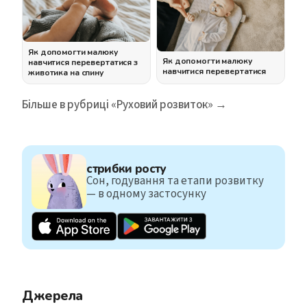
Як допомогти малюку
Як допомогти малюку
навчитися перевертатися з
навчитися перевертатися
животика на спину
Більше в рубриці «Руховий розвиток» →
стрибки росту
Сон, годування та етапи розвитку
— в одному застосунку
Джерела