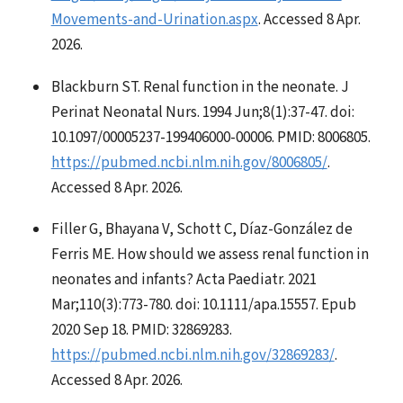
Movements-and-Urination.aspx
. Accessed 8 Apr.
2026.
Blackburn ST. Renal function in the neonate. J
Perinat Neonatal Nurs. 1994 Jun;8(1):37-47. doi:
10.1097/00005237-199406000-00006. PMID: 8006805.
https://pubmed.ncbi.nlm.nih.gov/8006805/
.
Accessed 8 Apr. 2026.
Filler G, Bhayana V, Schott C, Díaz-González de
Ferris ME. How should we assess renal function in
neonates and infants? Acta Paediatr. 2021
Mar;110(3):773-780. doi: 10.1111/apa.15557. Epub
2020 Sep 18. PMID: 32869283.
https://pubmed.ncbi.nlm.nih.gov/32869283/
.
Accessed 8 Apr. 2026.