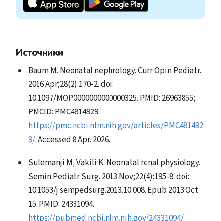
Источники
Baum M. Neonatal nephrology. Curr Opin Pediatr.
2016 Apr;28(2):170-2. doi:
10.1097/MOP.0000000000000325. PMID: 26963855;
PMCID: PMC4814929.
https://pmc.ncbi.nlm.nih.gov/articles/PMC481492
9/
. Accessed 8 Apr. 2026.
Sulemanji M, Vakili K. Neonatal renal physiology.
Semin Pediatr Surg. 2013 Nov;22(4):195-8. doi:
10.1053/j.sempedsurg.2013.10.008. Epub 2013 Oct
15. PMID: 24331094.
https://pubmed.ncbi.nlm.nih.gov/24331094/
.