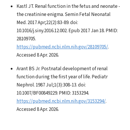
Kastl JT. Renal function in the fetus and neonate -
the creatinine enigma. Semin Fetal Neonatal
Med. 2017 Apr;22(2):83-89. doi:
10.1016/j.siny.2016.12.002. Epub 2017 Jan 18. PMID:
28109705.
https://pubmed.ncbi.nlm.nih.gov/28109705/
.
Accessed 8 Apr. 2026.
Arant BS Jr. Postnatal development of renal
function during the first year of life. Pediatr
Nephrol. 1987 Jul;1(3):308-13. doi:
10.1007/BF00849229. PMID: 3153294.
https://pubmed.ncbi.nlm.nih.gov/3153294/
.
Accessed 8 Apr. 2026.