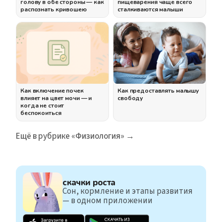
голову в обе стороны — как
пищеварения чаще всего
распознать кривошею
сталкиваются малыши
Как включение почек
Как предоставлять малышу
влияет на цвет мочи — и
свободу
когда не стоит
беспокоиться
Ещё в рубрике «Физиология» →
скачки роста
Сон, кормление и этапы развития
— в одном приложении