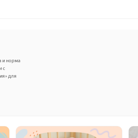
 и норма
и с
ия» для