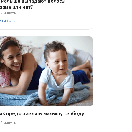
 малыша выпадают волосы —
орма или нет?
2 минуты
⏱
итать →
ак предоставлять малышу свободу
3 минуты
⏱