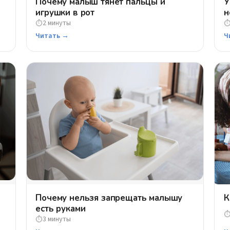
Почему малыш тянет пальцы и
У
игрушки в рот
н
2 минуты
⏱
Читать →
Ч
Почему нельзя запрещать малышу
К
есть руками
3 минуты
⏱