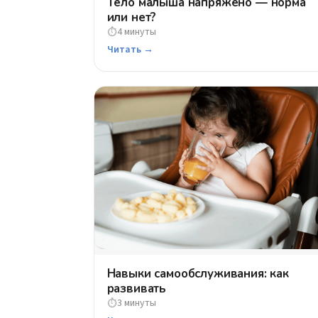
Тело малыша напряжено — норма
или нет?
4 минуты
⏱
Читать →
Навыки самообслуживания: как
развивать
3 минуты
⏱