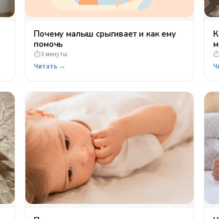
Почему малыш срыгивает и как ему
К
помочь
м
3 минуты
⏱
Читать →
Ч