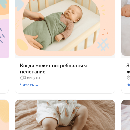
ь
Когда может потребоваться
З
пеленание
ж
3 минуты
⏱
Читать →
Ч