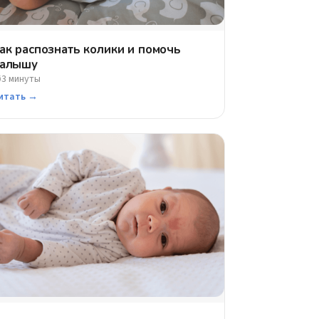
ак распознать колики и помочь
алышу
3 минуты
⏱
итать →