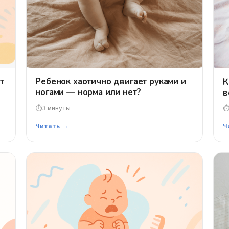
т
Ребенок хаотично двигает руками и
К
ногами — норма или нет?
в
3 минуты
⏱
Читать →
Ч