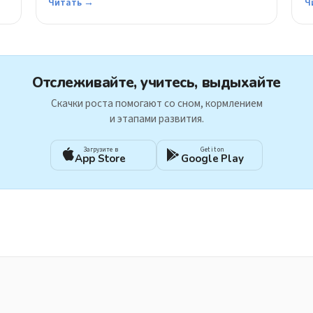
Читать →
Ч
Отслеживайте, учитесь, выдыхайте
Скачки роста помогают со сном, кормлением
и этапами развития.
Загрузите в
Get it on
App Store
Google Play