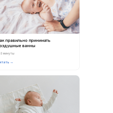
ак правильно принимать
оздушные ванны
3 минуты
⏱
итать →