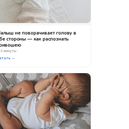
алыш не поворачивает голову в
бе стороны — как распознать
ривошею
3 минуты
⏱
итать →