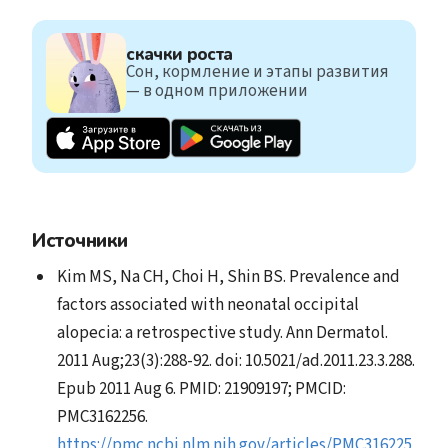
скачки роста
Сон, кормление и этапы развития
— в одном приложении
Источники
Kim MS, Na CH, Choi H, Shin BS. Prevalence and
factors associated with neonatal occipital
alopecia: a retrospective study. Ann Dermatol.
2011 Aug;23(3):288-92. doi: 10.5021/ad.2011.23.3.288.
Epub 2011 Aug 6. PMID: 21909197; PMCID:
PMC3162256.
https://pmc.ncbi.nlm.nih.gov/articles/PMC316225