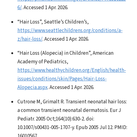
6/
. Accessed 1 Apr. 2026.
“Hair Loss”, Seattle’s Children’s,
https://www.seattlechildrens.org/conditions/a-
z/hair-loss/
. Accessed 1 Apr. 2026.
“Hair Loss (Alopecia) in Children”, American
Academy of Pediatrics,
https://www.healthychildren.org/English/health-
issues/conditions/skin/Pages/Hair-Loss-
Alopecia.aspx
. Accessed 1 Apr. 2026.
Cutrone M, Grimalt R. Transient neonatal hair loss:
a common transient neonatal dermatosis. Eur J
Pediatr. 2005 Oct;164(10):630-2. doi:
10.1007/s00431-005-1707-y. Epub 2005 Jul 12. PMID:
16010567.