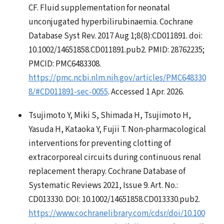
CF. Fluid supplementation for neonatal
unconjugated hyperbilirubinaemia. Cochrane
Database Syst Rev. 2017 Aug 1;8(8):CD011891. doi:
10.1002/14651858.CD011891.pub2. PMID: 28762235;
PMCID: PMC6483308.
https://pmc.ncbi.nlm.nih.gov/articles/PMC648330
8/#CD011891-sec-0055
. Accessed 1 Apr. 2026.
Tsujimoto Y, Miki S, Shimada H, Tsujimoto H,
Yasuda H, Kataoka Y, Fujii T. Non‐pharmacological
interventions for preventing clotting of
extracorporeal circuits during continuous renal
replacement therapy. Cochrane Database of
Systematic Reviews 2021, Issue 9. Art. No.:
CD013330. DOI: 10.1002/14651858.CD013330.pub2.
https://www.cochranelibrary.com/cdsr/doi/10.100