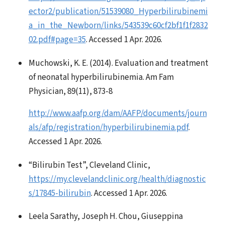
ector2/publication/51539080_Hyperbilirubinemi
a_in_the_Newborn/links/543539c60cf2bf1f1f2832
02.pdf#page=35
. Accessed 1 Apr. 2026.
Muchowski, K. E. (2014). Evaluation and treatment
of neonatal hyperbilirubinemia. Am Fam
Physician, 89(11), 873-8
http://www.aafp.org/dam/AAFP/documents/journ
als/afp/registration/hyperbilirubinemia.pdf
.
Accessed 1 Apr. 2026.
“Bilirubin Test”, Cleveland Clinic,
https://my.clevelandclinic.org/health/diagnostic
s/17845-bilirubin
. Accessed 1 Apr. 2026.
Leela Sarathy, Joseph H. Chou, Giuseppina