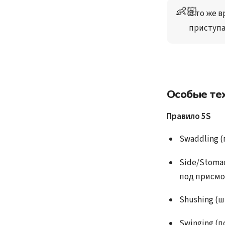
👶🏻
В то же 
приступа
Особые те
Правило 5S
Swaddling (
Side/Stomac
под присм
Shushing (
Swinging (