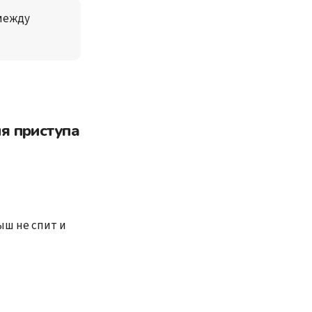
между 
я приступа
ыш не спит и