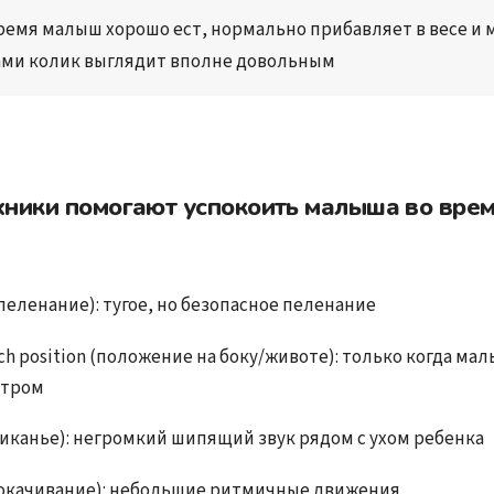
время малыш хорошо ест, нормально прибавляет в весе и 
ми колик выглядит вполне довольным
хники помогают успокоить малыша во врем
пеленание): тугое, но безопасное пеленание
h position (положение на боку/животе): только когда мал
отром
шиканье): негромкий шипящий звук рядом с ухом ребенка
покачивание): небольшие ритмичные движения