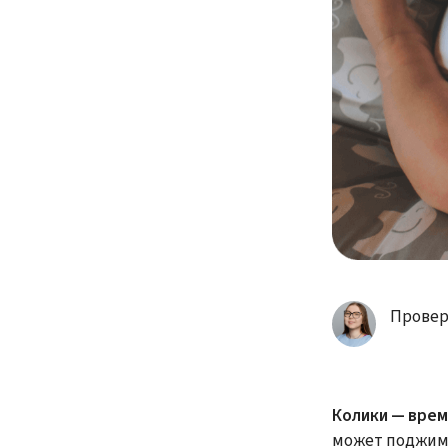
Провер
Колики — врем
может поджима