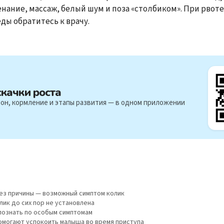
нание, массаж, белый шум и поза «столбиком». При рвот
еды обратитесь к врачу.
скачки роста
он, кормление и этапы развития — в одном приложении
без причины — возможный симптом колик
лик до сих пор не установлена
познать по особым симптомам
омогают успокоить малыша во время приступа