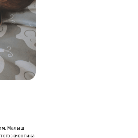
ам.
Малыш
того животика.