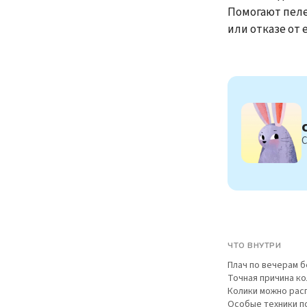
Помогают пеле
или отказе от 
С
ЧТО ВНУТРИ
Плач по вечерам 
Точная причина ко
Колики можно рас
Особые техники п