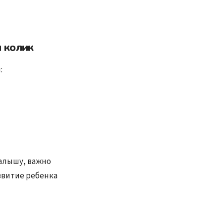
 колик
:
малышу, важно
звитие ребенка