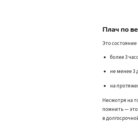
Плач по в
Это состояние
более 3 час
не менее 3
на протяже
Несмотря на т
помнить — это
в долгосрочно