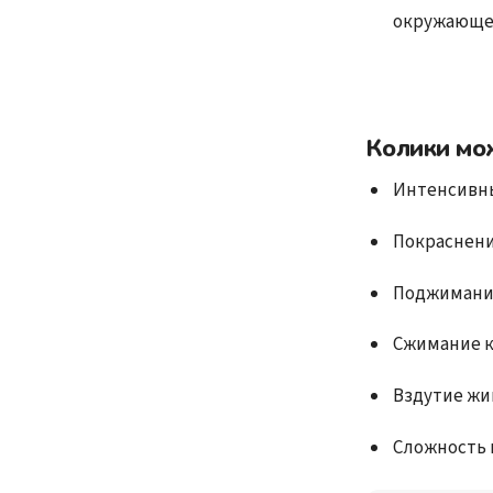
окружающе
Колики мо
Интенсивный
Покраснени
Поджимание
Сжимание к
Вздутие жи
Сложность 