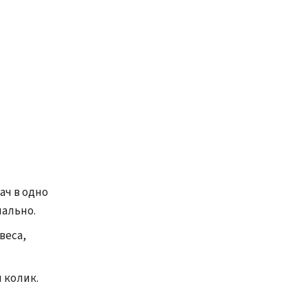
ач в одно
мально.
веса,
 колик.