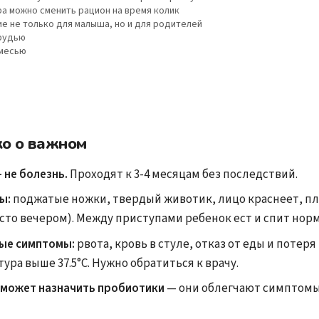
а можно сменить рацион на время колик
е не только для малыша, но и для родителей
грудью
смесью
ко о важном
 не болезнь.
Проходят к 3-4 месяцам без последствий.
ы:
поджатые ножки, твердый животик, лицо краснеет, пл
сто вечером). Между приступами ребенок ест и спит нор
ые симптомы:
рвота, кровь в стуле, отказ от еды и потеря 
ура выше 37.5°C. Нужно обратиться к врачу.
 может назначить пробиотики
— они облегчают симптомы