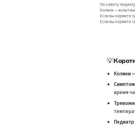
По совету педиатр
Колики — испытани
Если вы кормите 
Если вы кормите 
💡
Корот
Колики —
Симптом
время ча
Тревожн
температ
Педиатр