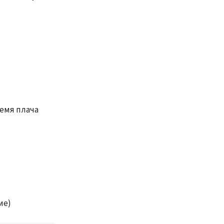
емя плача
ие)