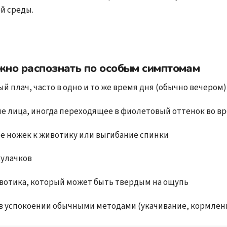
й среды.
жно распознать по особым симптомам
 плач, часто в одно и то же время дня (обычно вечером)
е лица, иногда переходящее в фиолетовый оттенок во вр
 ножек к животику или выгибание спинки
улачков
вотика, который может быть твердым на ощупь
в успокоении обычными методами (укачивание, кормлен