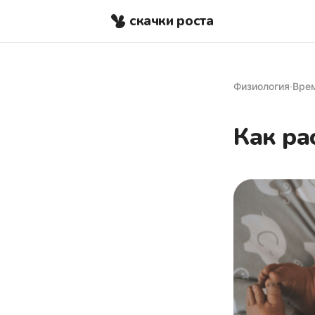
скачки роста
Физиология
·
Врем
Как ра