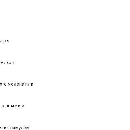
ится
 может
ого молока или
олезными и
ы к стимулам