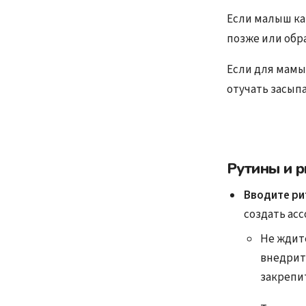
Если малыш ка
позже или обр
Если для мамы
отучать засыпа
Рутины и р
Вводите ри
создать ас
Не ждите
внедрит
закрепит