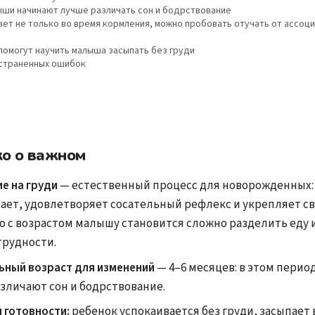
лыши начинают лучше различать сон и бодрствование
ет не только во время кормления, можно пробовать отучать от ассоци
помогут научить малыша засыпать без груди
страненных ошибок
ко о важном
е на груди
— естественный процесс для новорожденных:
ает, удовлетворяет сосательный рефлекс и укрепляет св
о с возрастом малышу становится сложно разделить еду и
трудности.
ьный возраст для изменений
— 4–6 месяцев: в этом перио
зличают сон и бодрствование.
 готовности:
ребенок успокаивается без груди, засыпает 