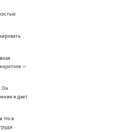
гкостью
циировать
ивная
 короткое —
. Он
ение и дает
. Но в
груди