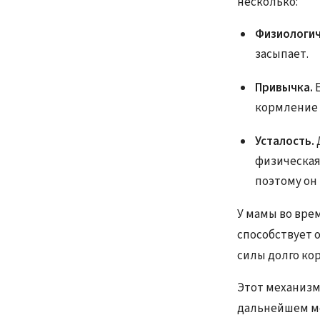
несколько:
Физиологич
засыпает.
Привычка.
кормление 
Усталость.
физическая
поэтому он
У мамы во вре
способствует 
силы долго ко
Этот механизм
дальнейшем мо