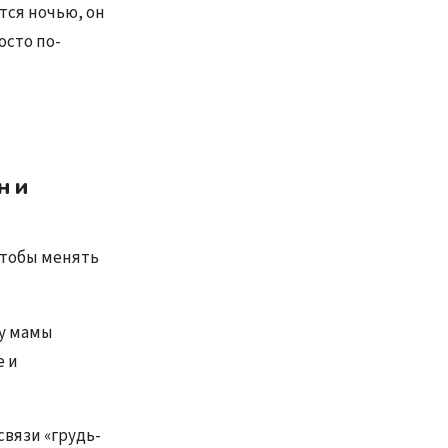
тся ночью, он
осто по-
н и
чтобы менять
 у мамы
е и
связи «грудь-