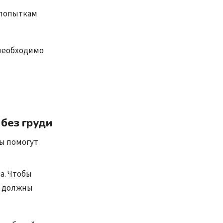
 попыткам
необходимо
 без груди
ры помогут
а. Чтобы
и должны