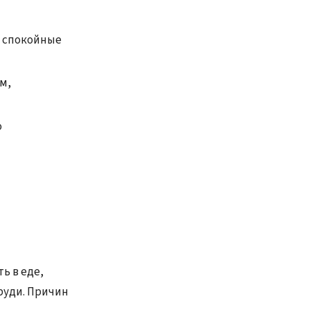
, спокойные
м,
о
ь в еде,
руди. Причин