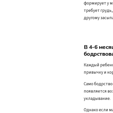
формирует у м
требует грудь,
другому засыпа
В 4-6 меся
бодрствов
Каждый ребено
привычку и ко
Само бодрство
появляется во
укладывание.
Однако если ма