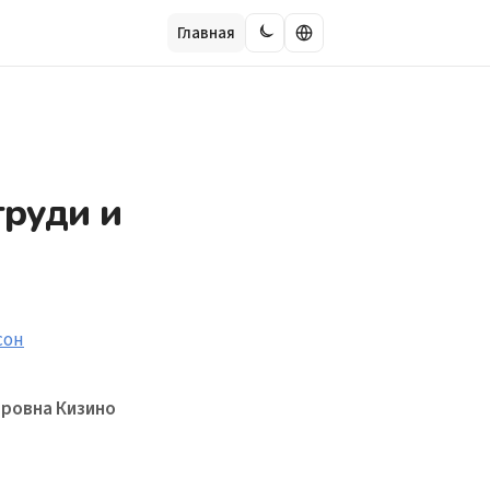
Главная
груди и
ровна Кизино