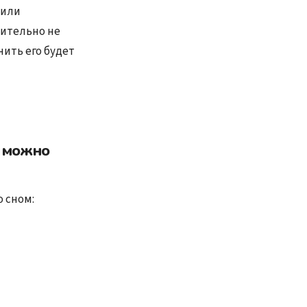
 или
вительно не
ить его будет
, можно
о сном: