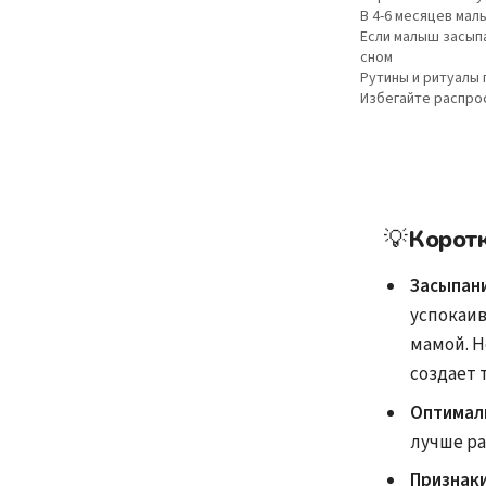
В 4-6 месяцев ма
Если малыш засыпа
сном
Рутины и ритуалы 
Избегайте распро
💡
Корот
Засыпани
успокаив
мамой. Н
создает 
Оптимал
лучше ра
Признаки