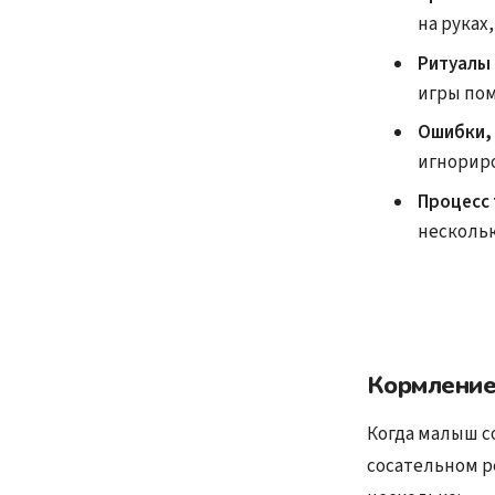
на руках
Ритуалы
игры пом
Ошибки, 
игнориро
Процесс 
нескольк
Кормление
Когда малыш со
сосательном р