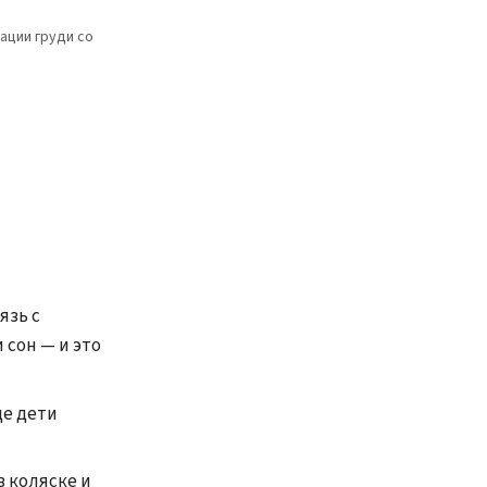
ации груди со
язь с
 сон — и это
де дети
в коляске и