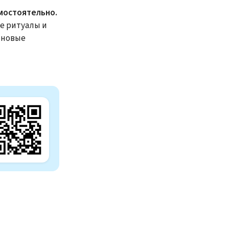
амостоятельно.
е ритуалы и
 новые