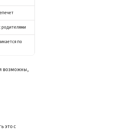
лепечет
 с родителями
ликается по
я возможны,
ь это с