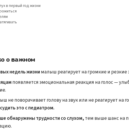
лух в первый год жизни
орожиться
елям
атягивать
ко о важном
рвых недель жизни
малыш реагирует на громкие и резкие 
сяцам
появляется эмоциональная реакция на голос — улы
ие.
ыш не поворачивает голову на звук или не реагирует на г
судить это с педиатром.
ше обнаружены трудности со слухом,
тем выше шанс на 
ацию.