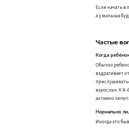
Если начать в
а у малыша буд
Частые воп
Когда ребёнок
Обычно ребёно
вздрагивает о
прислушиватьс
взрослых. К 4–
активно лепета
Нормально ли,
Иногда это бы