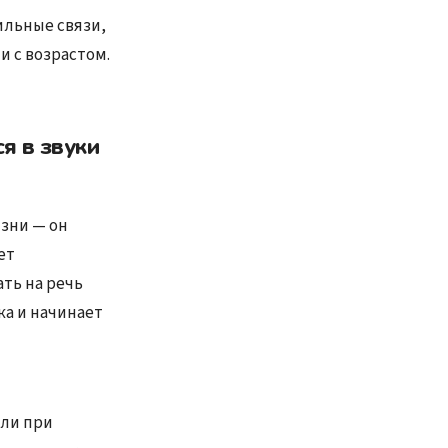
ильные связи,
и с возрастом.
я в звуки
изни — он
ет
ть на речь
ка и начинает
или при