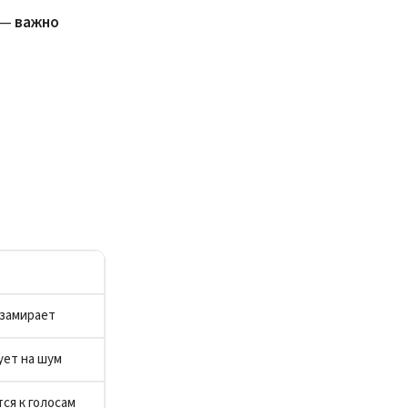
 —
важно
 замирает
ует на шум
ся к голосам