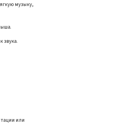
ягкую музыку,
лыша.
 звука.
нтации или