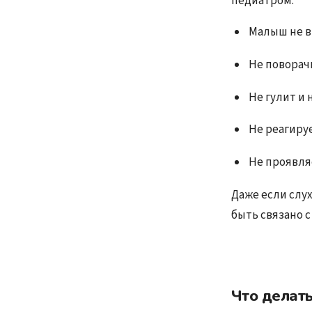
педиатром:
Малыш не в
Не поворачи
Не гулит и 
Не реагируе
Не проявляе
Даже если слу
быть связано 
Что делат