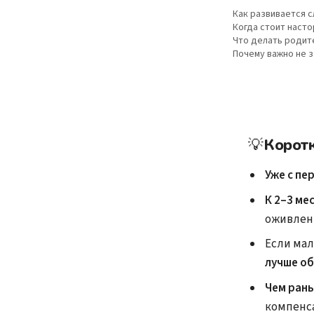
Как развивается с
Когда стоит наст
Что делать родит
Почему важно не з
💡
Корот
Уже с пе
К 2–3 ме
оживлен
Если мал
лучше об
Чем рань
компенс