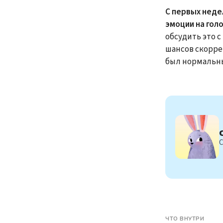
С первых неде
эмоции на голо
обсудить это 
шансов скорре
был нормальн
С
ЧТО ВНУТРИ