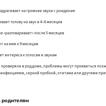
здрагивает на громкие звуки с рождения
вает голову на звук в 4–6 месяцев
не «разговаривает» после 5 месяцев
т на имя к 9 месяцам
т интереса к голосам и звукам
х проверяли в роддоме, проблемы могут проявиться позж
с инфекциями, серной пробкой, отитами или другими пр
ь родителям