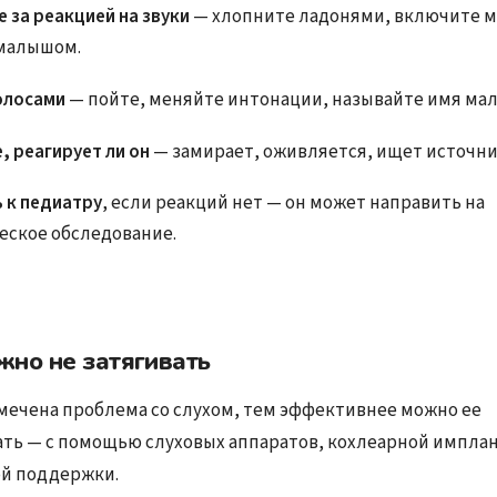
 за реакцией на звуки
— хлопните ладонями, включите м
 малышом.
голосами
— пойте, меняйте интонации, называйте имя ма
, реагирует ли он
— замирает, оживляется, ищет источник
 к педиатру
, если реакций нет — он может направить на
еское обследование.
жно не затягивать
мечена проблема со слухом, тем эффективнее можно ее
ть — с помощью слуховых аппаратов, кохлеарной импла
й поддержки.