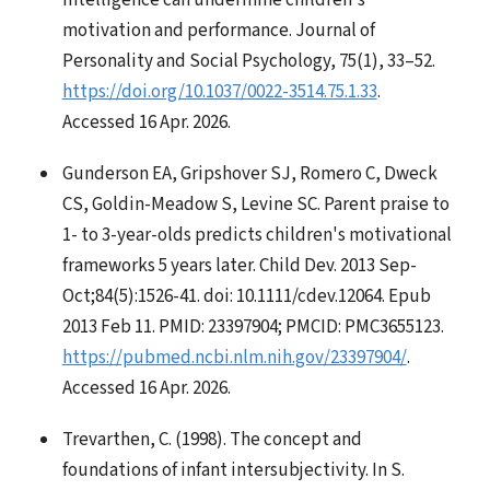
intelligence can undermine children's
motivation and performance. Journal of
Personality and Social Psychology, 75(1), 33–52.
https://doi.org/10.1037/0022-3514.75.1.33
.
Accessed 16 Apr. 2026.
Gunderson EA, Gripshover SJ, Romero C, Dweck
CS, Goldin-Meadow S, Levine SC. Parent praise to
1- to 3-year-olds predicts children's motivational
frameworks 5 years later. Child Dev. 2013 Sep-
Oct;84(5):1526-41. doi: 10.1111/cdev.12064. Epub
2013 Feb 11. PMID: 23397904; PMCID: PMC3655123.
https://pubmed.ncbi.nlm.nih.gov/23397904/
.
Accessed 16 Apr. 2026.
Trevarthen, C. (1998). The concept and
foundations of infant intersubjectivity. In S.